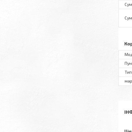
Сум
Сум
Ко
Мод
Пун
Тип
мар
ІН
Цін