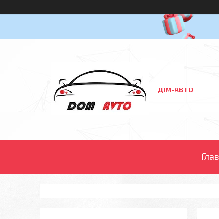
ДІМ-АВТО
Гла