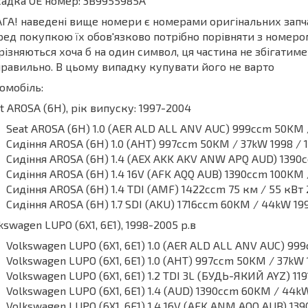
адка OE номер: 3B9955985A
ГА! наведені вище номери є номерами оригінальних запчаст
ед покупкою їх обов'язково потрібно порівняти з номером
різняються хоча б на один символ, ця частина не збігати
равильно. В цьому випадку купувати його не варто
омобіль:
t AROSA (6H), рік випуску: 1997-2004
Seat AROSA (6H) 1.0 (AER ALD ALL ANV AUC) 999ccm 50KM 
Сидіння AROSA (6H) 1.0 (AHT) 997ccm 50KM / 37kW 1998 / 1
Сидіння AROSA (6H) 1.4 (AEX AKK AKV ANW APQ AUD) 1390c
Сидіння AROSA (6H) 1.4 16V (AFK AQQ AUB) 1390ccm 100KM 
Сидіння AROSA (6H) 1.4 TDI (AMF) 1422ccm 75 км / 55 кВт 
Сидіння AROSA (6H) 1.7 SDI (AKU) 1716ccm 60KM / 44kW 199
kswagen LUPO (6X1, 6E1), 1998-2005 р.в
Volkswagen LUPO (6X1, 6E1) 1.0 (AER ALD ALL ANV AUC) 99
Volkswagen LUPO (6X1, 6E1) 1.0 (AHT) 997ccm 50KM / 37kW 
Volkswagen LUPO (6X1, 6E1) 1.2 TDI 3L (БУДЬ-ЯКИЙ AYZ) 11
Volkswagen LUPO (6X1, 6E1) 1.4 (AUD) 1390ccm 60KM / 44kW
Volkswagen LUPO (6X1, 6E1) 1.4 16V (AFK ANM AQQ AUB) 13