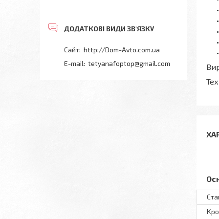
http://Dom-Avto.com.ua
tetyanafoptop@gmail.com
Вир
Тех
ХА
Ос
Ста
Кро