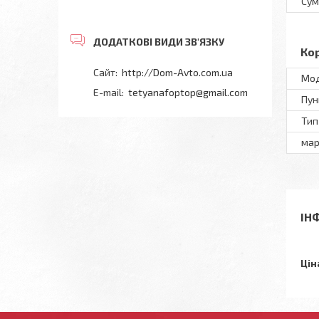
Сум
Ко
http://Dom-Avto.com.ua
Мод
tetyanafoptop@gmail.com
Пун
Тип
мар
ІН
Цін