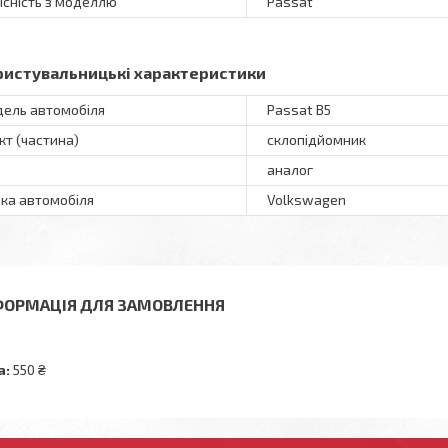
існість з моделлю
Passat
ристувальницькі характеристики
ель автомобіля
Passat B5
кт (частина)
склопідйомник
аналог
ка автомобіля
Volkswagen
ФОРМАЦІЯ ДЛЯ ЗАМОВЛЕННЯ
а:
550 ₴