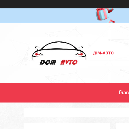
ДІМ-АВТО
Гла