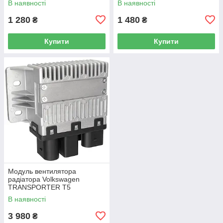
В наявності
В наявності
/ Caddy IV (SA) 2016-
1 280
1 480
₴
₴
Купити
Купити
Модуль вентилятора
радіатора Volkswagen
TRANSPORTER T5
Фургон 03-15 7H0919506D
В наявності
3 980
₴