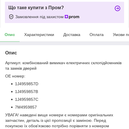
Що таке купити з Пром?
Замовлення під захистом
Опис
Характеристики
Доставка
Оплата
Умови п
Опис
Артикул: комбінований вимикач електричних склопідйомників
та замків дверей
OE номер:
1J4959857D
1J4959857B
1J4959857C
7M4959857
УВАГА! наведені вище номери є номерами оригінальних
запчастин, деталь із цієї пропозиції є заміною. Перед
покупкою їх обов'язково потрібно порівняти з номером