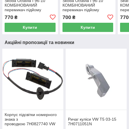
Skoda Octavia I 96-10
Skoda Octavia I 96-10
Seat
КОМБІНОВАНИЙ
КОМБІНОВАНИЙ
КОМ
перемикач підйому
перемикач підйому
пере
ел.склопідйомників та
ел.склопідйомників та
елек
770
700
770
₴
₴
блокування дверей 10 PIN
блокування дверей 9 PIN
блок
PIN
Купити
Купити
Акційні пропозиції та новинки
Корпус підсвітки номерного
знака з
Ричаг куліси VW T5 03-15
проводкою 7H0827740 VW
7H0711051N
Caddy III (2K) 2004-2015