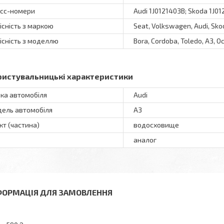
сс-номери
Audi 1J0121403B; Skoda 1J0
існість з маркою
Seat, Volkswagen, Audi, Sko
існість з моделлю
Bora, Cordoba, Toledo, A3, Oct
ристувальницькі характеристики
ка автомобіля
Audi
ель автомобіля
A3
кт (частина)
водосховище
аналог
ФОРМАЦІЯ ДЛЯ ЗАМОВЛЕННЯ