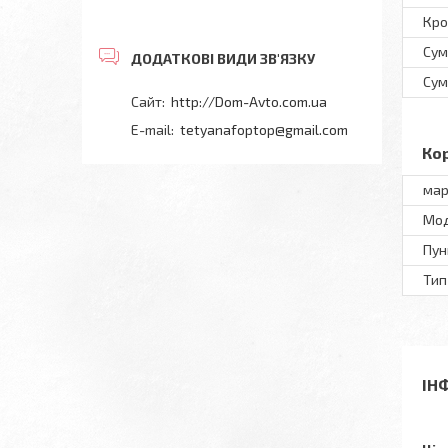
Кро
Сум
Сум
http://Dom-Avto.com.ua
tetyanafoptop@gmail.com
Ко
мар
Мод
Пун
Тип
ІН