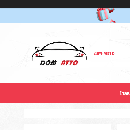
ДІМ-АВТО
Гла