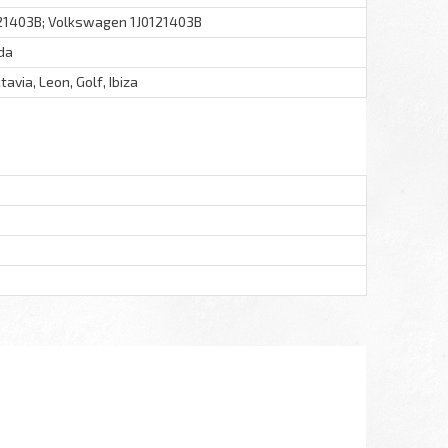
121403B; Volkswagen 1J0121403B
da
avia, Leon, Golf, Ibiza