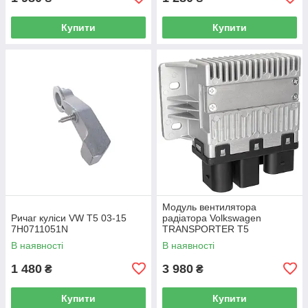
Купити
Купити
Модуль вентилятора
Ричаг куліси VW T5 03-15
радіатора Volkswagen
7H0711051N
TRANSPORTER T5
Фургон 03-15 7H0919506D
В наявності
В наявності
1 480
3 980
₴
₴
Купити
Купити