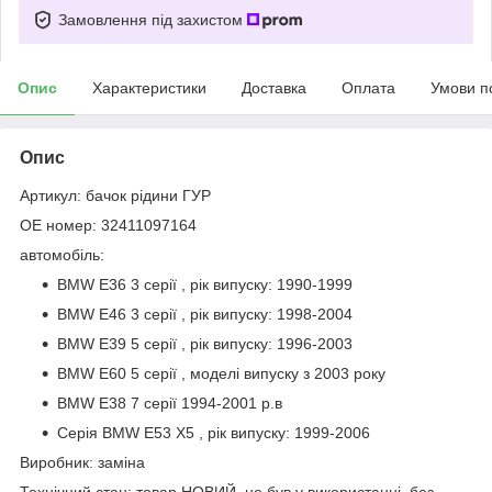
Замовлення під захистом
Опис
Характеристики
Доставка
Оплата
Умови п
Опис
Артикул: бачок рідини ГУР
OE номер: 32411097164
автомобіль:
BMW E36 3 серії , рік випуску: 1990-1999
BMW E46 3 серії , рік випуску: 1998-2004
BMW E39 5 серії , рік випуску: 1996-2003
BMW E60 5 серії , моделі випуску з 2003 року
BMW E38 7 серії 1994-2001 р.в
Серія BMW E53 X5 , рік випуску: 1999-2006
Виробник: заміна
Технічний стан: товар НОВИЙ, не був у використанні, без