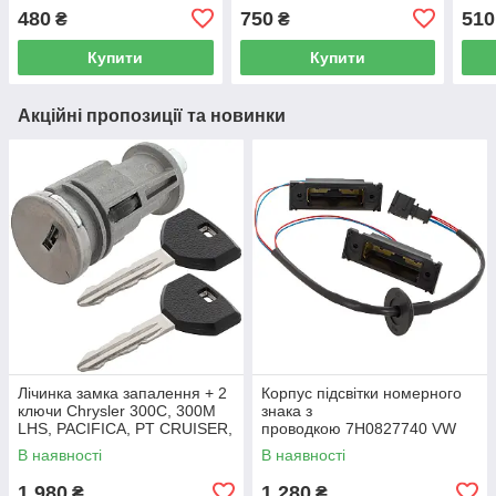
оми
480
750
510
₴
₴
Купити
Купити
Акційні пропозиції та новинки
Лічинка замка запалення + 2
Корпус підсвітки номерного
ключи Chrysler 300C, 300M
знака з
LHS, PACIFICA, PT CRUISER,
проводкою 7H0827740 VW
SEBRING 5003843AB
Caddy III (2K) 2004-2015
В наявності
В наявності
/ Caddy IV (SA) 2016-
1 980
1 280
₴
₴