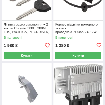
Лічинка замка запалення + 2
Корпус підсвітки номерного
ключи Chrysler 300C, 300M
знака з
LHS, PACIFICA, PT CRUISER,
проводкою 7H0827740 VW
SEBRING 5003843AB
Caddy III (2K) 2004-2015
В наявності
В наявності
/ Caddy IV (SA) 2016-
1 980
1 280
₴
₴
Купити
Купити