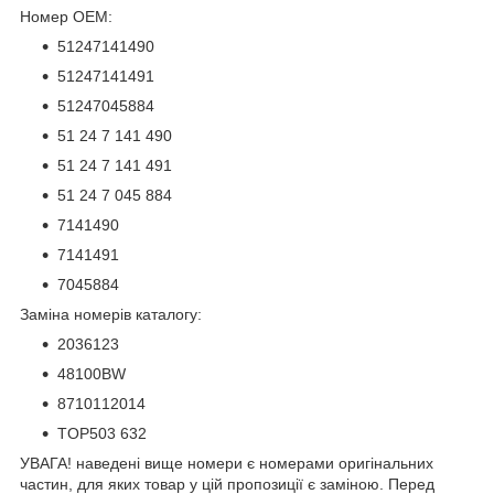
Номер OEM:
51247141490
51247141491
51247045884
51 24 7 141 490
51 24 7 141 491
51 24 7 045 884
7141490
7141491
7045884
Заміна номерів каталогу:
2036123
48100BW
8710112014
TOP503 632
УВАГА! наведені вище номери є номерами оригінальних
частин, для яких товар у цій пропозиції є заміною. Перед