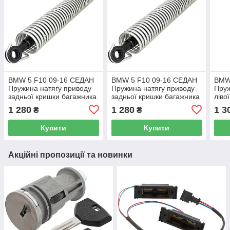
BMW 5 F10 09-16 СЕДАН
BMW 5 F10 09-16 СЕДАН
BMW
Пружина натягу приводу
Пружина натягу приводу
Пруж
задньої кришки багажника
задньої кришки багажника
ліво
права
права
бага
1 280
1 280
1 3
₴
₴
Купити
Купити
Акційні пропозиції та новинки