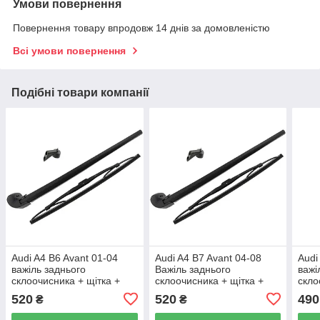
Умови повернення
Повернення товару впродовж 14 днів за домовленістю
Всі умови повернення
Подібні товари компанії
Audi A4 B6 Avant 01-04
Audi A4 B7 Avant 04-08
Audi
важіль заднього
Важіль заднього
важі
склоочисника + щітка +
склоочисника + щітка +
скло
форсунка омивача
форсунка омивача
фор
520
520
490
₴
₴
заднього скла 2шт KPL
заднього скла 2шт KPL
задн