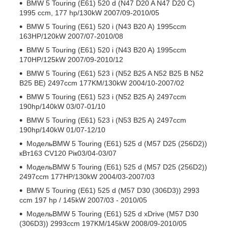
BMW 5 Touring (E61) 520 d (N47 D20 A N47 D20 C)
1995 ccm, 177 hp/130kW 2007/09-2010/05
BMW 5 Touring (E61) 520 i (N43 B20 A) 1995ccm
163HP/120kW 2007/07-2010/08
BMW 5 Touring (E61) 520 i (N43 B20 A) 1995ccm
170HP/125kW 2007/09-2010/12
BMW 5 Touring (E61) 523 i (N52 B25 A N52 B25 B N52
B25 BE) 2497ccm 177KM/130kW 2004/10-2007/02
BMW 5 Touring (E61) 523 i (N52 B25 A) 2497ccm
190hp/140kW 03/07-01/10
BMW 5 Touring (E61) 523 i (N53 B25 A) 2497ccm
190hp/140kW 01/07-12/10
МодельBMW 5 Touring (E61) 525 d (M57 D25 (256D2))
кВт163 CV120 Рік03/04-03/07
МодельBMW 5 Touring (E61) 525 d (M57 D25 (256D2))
2497ccm 177HP/130kW 2004/03-2007/03
BMW 5 Touring (E61) 525 d (M57 D30 (306D3)) 2993
ccm 197 hp / 145kW 2007/03 - 2010/05
МодельBMW 5 Touring (E61) 525 d xDrive (M57 D30
(306D3)) 2993ccm 197KM/145kW 2008/09-2010/05