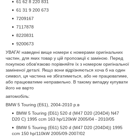
61 62 8 220 831
61 31 9 200 673
7209167
7117878
8220831
9200673
УВАГА! наведені вище номери є номерами оригінальних
частин, для яких товар у цій пропозиції є заміною. Перед
покупкою обов'язково порівняйте їх з номером оригінальної
заміненої деталі. Якщо вони відрізняються хоча б на один
символ, ця частина не збігатиметься, або не працюватиме,
або працюватиме неправильно. В такому випадку купувати
його не варто
автомобіль:
BMW 5 Touring (E61), 2004-2010 р.в
BMW 5 Touring (E61) 520 d (M47 D20 (204D4) N47
D20 C) 1995 ccm 163 hp/120kW 2005/04 - 2010/05
BMW 5 Touring (E61) 520 d (M47 D20 (204D4)) 1995
ccm 150 hp/110kW 2005/09-2007/02