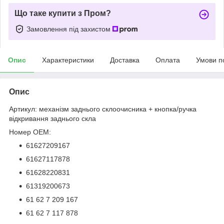
Що таке купити з Пром?
Замовлення під захистом
Опис
Характеристики
Доставка
Оплата
Умови п
Опис
Артикул: механізм заднього склоочисника + кнопка/ручка
відкривання заднього скла
Номер OEM:
61627209167
61627117878
61628220831
61319200673
61 62 7 209 167
61 62 7 117 878