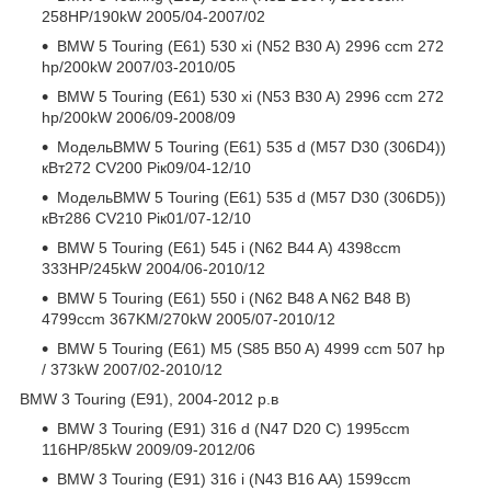
258HP/190kW 2005/04-2007/02
BMW 5 Touring (E61) 530 xi (N52 B30 A) 2996 ccm 272
hp/200kW 2007/03-2010/05
BMW 5 Touring (E61) 530 xi (N53 B30 A) 2996 ccm 272
hp/200kW 2006/09-2008/09
МодельBMW 5 Touring (E61) 535 d (M57 D30 (306D4))
кВт272 CV200 Рік09/04-12/10
МодельBMW 5 Touring (E61) 535 d (M57 D30 (306D5))
кВт286 CV210 Рік01/07-12/10
BMW 5 Touring (E61) 545 i (N62 B44 A) 4398ccm
333HP/245kW 2004/06-2010/12
BMW 5 Touring (E61) 550 i (N62 B48 A N62 B48 B)
4799ccm 367KM/270kW 2005/07-2010/12
BMW 5 Touring (E61) M5 (S85 B50 A) 4999 ccm 507 hp
/ 373kW 2007/02-2010/12
BMW 3 Touring (E91), 2004-2012 р.в
BMW 3 Touring (E91) 316 d (N47 D20 C) 1995ccm
116HP/85kW 2009/09-2012/06
BMW 3 Touring (E91) 316 i (N43 B16 AA) 1599ccm