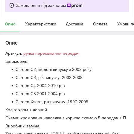
Замовлення під захистом
Опис
Характеристики
Доставка
Оплата
Умови п
Опис
Артикул:
ручка перемикання передач
автомобіль:
Citroen C2, моделі випуску з 2002 року
Citroen C3, рік випуску: 2002-2009
Citroen C4 2004-2010 р.в
Citroen C5 2001-2004 р.в
Citroen Xsara, рік випуску: 1997-2005
Колір: хром + чорний
Схема: хромована накладка з чорною схемою 5 передач + П
Виробник: заміна
Технічний стан: товар НОВИЙ, не був у використанні, без