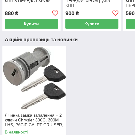
КПП 5 ПЕРЕДАЧ ХРОМ
ПЕРЕДАЧ ХРОМ ручка
КПП
КПП
ПЕР
880
900
590
₴
₴
Купити
Купити
Акційні пропозиції та новинки
Лічинка замка запалення + 2
ключи Chrysler 300C, 300M
LHS, PACIFICA, PT CRUISER,
SEBRING 5003843AB
В наявності