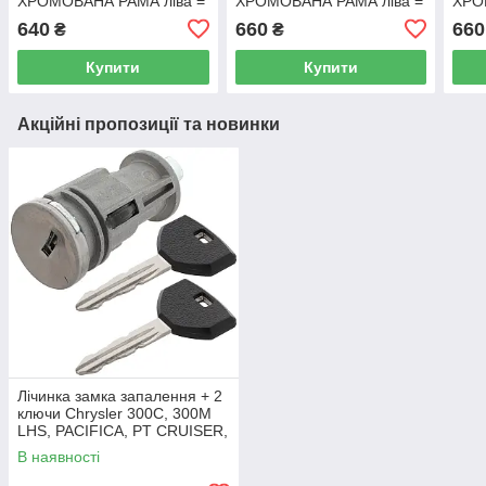
ХРОМОВАНА РАМА ліва =
ХРОМОВАНА РАМА ліва =
ХРО
права
права
пра
640
660
660
₴
₴
Купити
Купити
Акційні пропозиції та новинки
Лічинка замка запалення + 2
ключи Chrysler 300C, 300M
LHS, PACIFICA, PT CRUISER,
SEBRING 5003843AB
В наявності