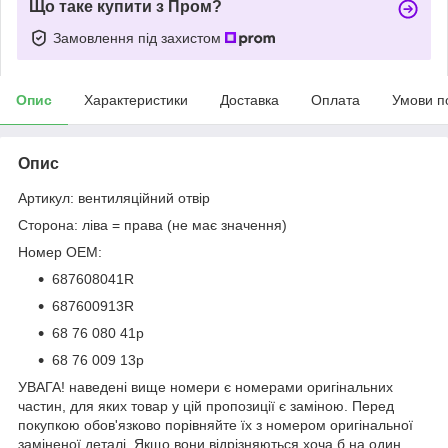
Що таке купити з Пром?
Замовлення під захистом
Опис
Характеристики
Доставка
Оплата
Умови п
Опис
Артикул: вентиляційний отвір
Сторона: ліва = права (не має значення)
Номер OEM:
687608041R
687600913R
68 76 080 41р
68 76 009 13р
УВАГА! наведені вище номери є номерами оригінальних
частин, для яких товар у цій пропозиції є заміною. Перед
покупкою обов'язково порівняйте їх з номером оригінальної
заміненої деталі. Якщо вони відрізняються хоча б на один