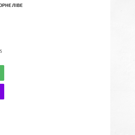
РНЕ ЛІВЕ
5