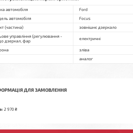
ка автомобіля
Ford
ель автомобіля
Focus
кт (частина)
зовнішнє дзеркало
ьове управління (регулювання -
електричні
о дзеркал, фар
рона
зліва
аналог
ФОРМАЦІЯ ДЛЯ ЗАМОВЛЕННЯ
а:
2 970 ₴