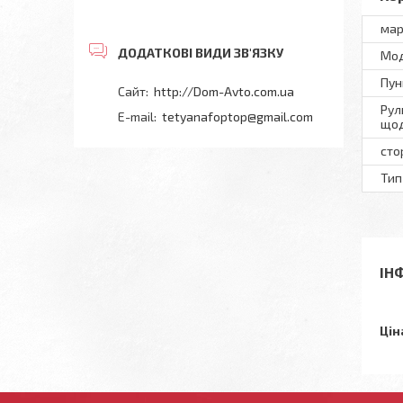
мар
Мод
Пун
http://Dom-Avto.com.ua
Рул
tetyanafoptop@gmail.com
щод
сто
Тип
ІН
Цін