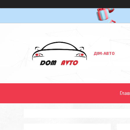
ДІМ-АВТО
Гла