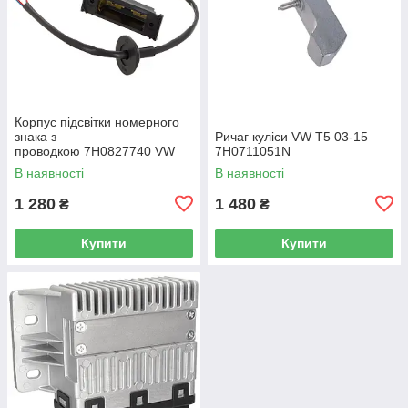
Корпус підсвітки номерного
знака з
Ричаг куліси VW T5 03-15
проводкою 7H0827740 VW
7H0711051N
Caddy III (2K) 2004-2015
В наявності
В наявності
/ Caddy IV (SA) 2016-
1 280
1 480
₴
₴
Купити
Купити