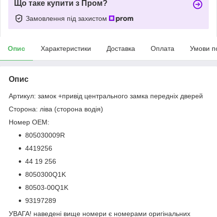
Що таке купити з Пром?
Замовлення під захистом
Опис
Характеристики
Доставка
Оплата
Умови п
Опис
Артикул: замок +привід центрального замка передніх дверей
Сторона: ліва (сторона водія)
Номер OEM:
805030009R
4419256
44 19 256
8050300Q1K
80503-00Q1K
93197289
УВАГА! наведені вище номери є номерами оригінальних