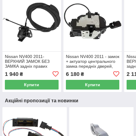
Nissan NV400 2011-
Nissan NV400 2011 - замок
Niss
ВЕРХНИЙ ЗАМОК БЕЗ
+ актуатор центрального
ВЕРХ
ЗАМКА задніх правих
замка передніх дверей,
задн
дверей
правий
1 940
6 180
2 1
₴
₴
Купити
Купити
Акційні пропозиції та новинки