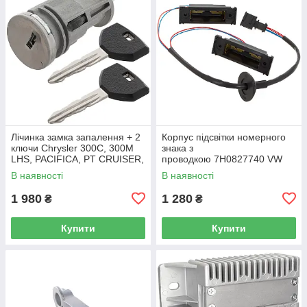
Лічинка замка запалення + 2
Корпус підсвітки номерного
ключи Chrysler 300C, 300M
знака з
LHS, PACIFICA, PT CRUISER,
проводкою 7H0827740 VW
SEBRING 5003843AB
Caddy III (2K) 2004-2015
В наявності
В наявності
/ Caddy IV (SA) 2016-
1 980
1 280
₴
₴
Купити
Купити