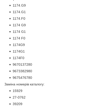
1174.G9
1174.G1
1174.F0
1174 G9
1174 G1
1174 F0
1174G9
1174G1
1174F0
9670137280
9673382980
9675476780
Заміна номерів каталогу:
15929
27-0762
39209