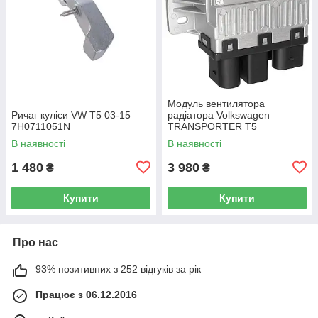
Модуль вентилятора
Ричаг куліси VW T5 03-15
радіатора Volkswagen
7H0711051N
TRANSPORTER T5
Фургон 03-15 7H0919506D
В наявності
В наявності
1 480
3 980
₴
₴
Купити
Купити
Про нас
93% позитивних з 252 відгуків за рік
Працює з 06.12.2016