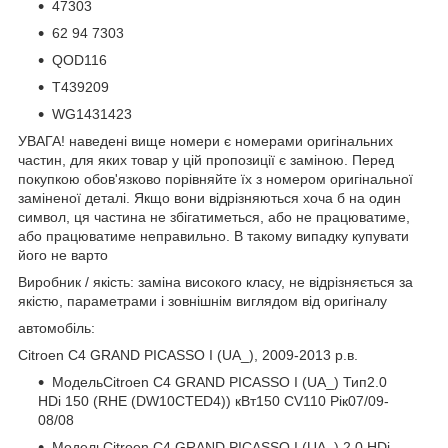
47303
62 94 7303
QOD116
T439209
WG1431423
УВАГА! наведені вище номери є номерами оригінальних
частин, для яких товар у цій пропозиції є заміною. Перед
покупкою обов'язково порівняйте їх з номером оригінальної
заміненої деталі. Якщо вони відрізняються хоча б на один
символ, ця частина не збігатиметься, або не працюватиме,
або працюватиме неправильно. В такому випадку купувати
його не варто
Виробник / якість: заміна високого класу, не відрізняється за
якістю, параметрами і зовнішнім виглядом від оригіналу
автомобіль:
Citroen C4 GRAND PICASSO I (UA_), 2009-2013 р.в.
МодельCitroen C4 GRAND PICASSO I (UA_) Тип2.0
HDi 150 (RHE (DW10CTED4)) кВт150 CV110 Рік07/09-
08/08
МодельCitroen C4 GRAND PICASSO I (UA_) 2.0 HDi