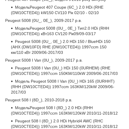
МодельPeugeot 407 Coupe (6C_) 2.0 HDi (RHE
(DW10CTED4)) kW150 CV110 Рік 02/10 - 02/10
Peugeot 5008 (0U_, 0E_), 2009-2017 р.в.
МодельPeugeot 5008 (0U_, 0E_) Тип2.0 HDi (RHH
(DW10CTED4)) кВт163 CV120 Рік09/09-03/17
Peugeot 5008 (0U_, 0E_) 2.0 HDi 150 / BlueHDi 150
(AHX (DW10FD) RHE (DW10CTED4)) 1997ccm 150
км/110 кВт 2009/06-2017/03
Peugeot 5008 I Van (0U_), 2009-2017 р.в.
Peugeot 5008 I Van (0U_) HDi 150 (0URHEM) (RHE
(DW10CTED4)) 1997ccm 150KM/110kW 2009/06-2017/03
Модель Peugeot 5008 I Van (0U_) HDi 165 (0URHHT)
(RHH (DW10CTED4)) 1997ccm 163KM/120kW 2009/06-
2017/03
Peugeot 508 I (8D_), 2010-2018 р.в.
МодельPeugeot 508 I (8D_) 2.0 HDi (RHH
(DW10CTED4)) 1997ccm 163KM/120kW 2010/11-2018/12
Peugeot 508 I (8D_) 2.0 HDi Hybrid4 AWC (RHC
(DW10CTED4)) 1997ccm 163KM/120kW 2010/11-2018/12