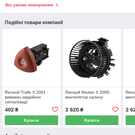
Всі умови повернення
Подібні товари компанії
Renault Trafic II 2001 -
Renault Master II 2000-
Rena
вимикач аварійної
вентилятор салону
вент
сигналізації
402
2 620
2 6
₴
₴
Купити
Купити