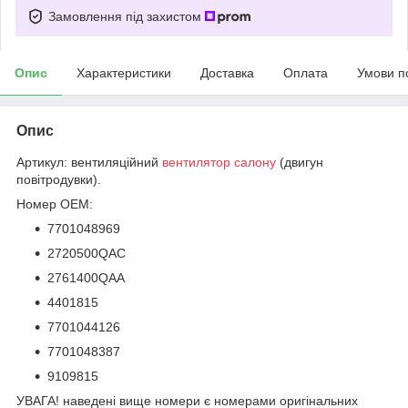
Замовлення під захистом
Опис
Характеристики
Доставка
Оплата
Умови п
Опис
Артикул: вентиляційний
вентилятор
салону
(двигун
повітродувки).
Номер OEM:
7701048969
2720500QAC
2761400QAA
4401815
7701044126
7701048387
9109815
УВАГА! наведені вище номери є номерами оригінальних