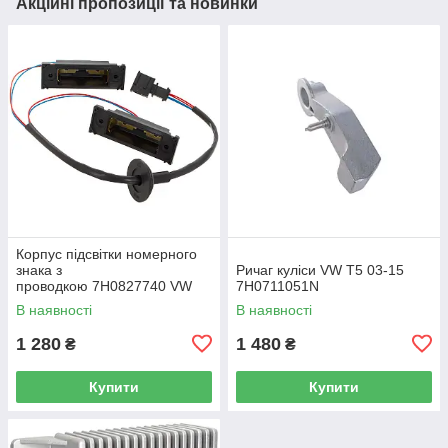
Акційні пропозиції та новинки
Корпус підсвітки номерного
знака з
Ричаг куліси VW T5 03-15
проводкою 7H0827740 VW
7H0711051N
Caddy III (2K) 2004-2015
В наявності
В наявності
/ Caddy IV (SA) 2016-
1 280
1 480
₴
₴
Купити
Купити