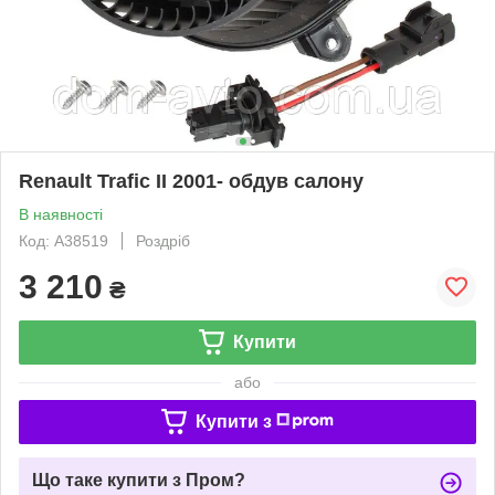
Renault Trafic II 2001- обдув салону
В наявності
Код: A38519
Роздріб
3 210
₴
Купити
або
Купити з
Що таке купити з Пром?