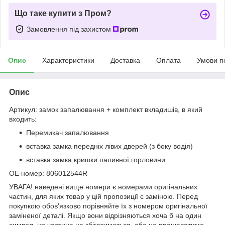
Що таке купити з Пром?
Замовлення під захистом
Опис
Характеристики
Доставка
Оплата
Умови п
Опис
Артикул: замок запалювання + комплект вкладишів, в який
входить:
Перемикач запалювання
вставка замка передніх лівих дверей (з боку водія)
вставка замка кришки паливної горловини
OE номер: 806012544R
УВАГА! наведені вище номери є номерами оригінальних
частин, для яких товар у цій пропозиції є заміною. Перед
покупкою обов'язково порівняйте їх з номером оригінальної
заміненої деталі. Якщо вони відрізняються хоча б на один
символ, ця частина не збігатиметься, або не працюватиме,