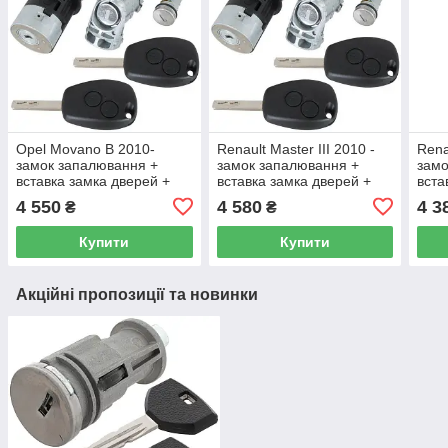
Opel Movano B 2010-
Renault Master III 2010 -
Rena
замок запалювання +
замок запалювання +
замо
вставка замка дверей +
вставка замка дверей +
вста
вставка замка кришки
вставка замка кришки
вста
4 550
4 580
4 3
₴
₴
паливної горловини 3 шт.
паливної горловини 3 шт.
пали
KPL
KPL
KPL
Купити
Купити
Акційні пропозиції та новинки