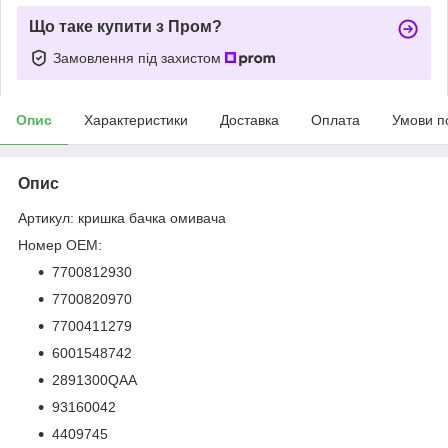
Що таке купити з Пром?
Замовлення під захистом
Опис
Характеристики
Доставка
Оплата
Умови п
Опис
Артикул: кришка бачка омивача
Номер OEM:
7700812930
7700820970
7700411279
6001548742
2891300QAA
93160042
4409745