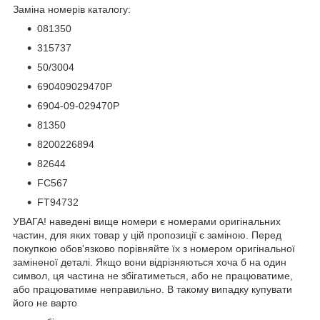
Заміна номерів каталогу:
081350
315737
50/3004
690409029470P
6904-09-029470P
81350
8200226894
82644
FC567
FT94732
УВАГА! наведені вище номери є номерами оригінальних
частин, для яких товар у цій пропозиції є заміною. Перед
покупкою обов'язково порівняйте їх з номером оригінальної
заміненої деталі. Якщо вони відрізняються хоча б на один
символ, ця частина не збігатиметься, або не працюватиме,
або працюватиме неправильно. В такому випадку купувати
його не варто