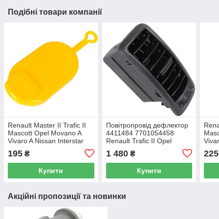
Подібні товари компанії
Renault Master II Trafic II
Повітропровід дефлектор
Renau
Mascott Opel Movano A
4411484 7701054458
Masc
Vivaro A Nissan Interstar
Renault Trafic II Opel
Viva
Primastar Кришка бачка
Vivaro A Nissan Primastar
Prim
195
1 480
225
₴
₴
омивача
оми
Купити
Купити
Акційні пропозиції та новинки