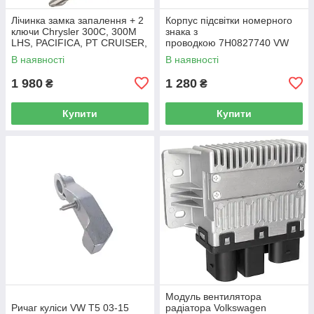
Лічинка замка запалення + 2
Корпус підсвітки номерного
ключи Chrysler 300C, 300M
знака з
LHS, PACIFICA, PT CRUISER,
проводкою 7H0827740 VW
SEBRING 5003843AB
Caddy III (2K) 2004-2015
В наявності
В наявності
/ Caddy IV (SA) 2016-
1 980
1 280
₴
₴
Купити
Купити
Модуль вентилятора
Ричаг куліси VW T5 03-15
радіатора Volkswagen