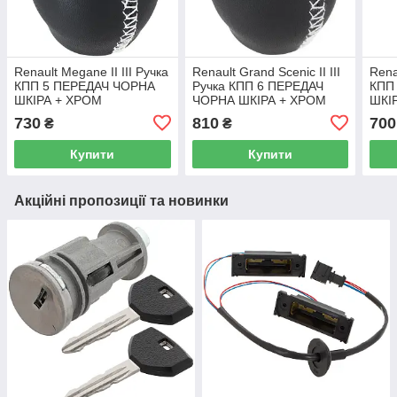
Renault Megane II III Ручка
Renault Grand Scenic II III
Rena
КПП 5 ПЕРЕДАЧ ЧОРНА
Ручка КПП 6 ПЕРЕДАЧ
КПП
ШКІРА + ХРОМ
ЧОРНА ШКІРА + ХРОМ
ШКІ
730
810
700
₴
₴
Купити
Купити
Акційні пропозиції та новинки