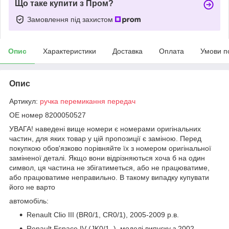
Що таке купити з Пром?
Замовлення під захистом
Опис
Характеристики
Доставка
Оплата
Умови п
Опис
Артикул:
ручка перемикання передач
OE номер 8200050527
УВАГА! наведені вище номери є номерами оригінальних
частин, для яких товар у цій пропозиції є заміною. Перед
покупкою обов'язково порівняйте їх з номером оригінальної
заміненої деталі. Якщо вони відрізняються хоча б на один
символ, ця частина не збігатиметься, або не працюватиме,
або працюватиме неправильно. В такому випадку купувати
його не варто
автомобіль:
Renault Clio III (BR0/1, CR0/1), 2005-2009 р.в.
Renault Espace IV (JK0/1_), моделі випуску з 2002