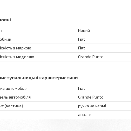
новні
н
Новий
обник
Fiat
існість з маркою
Fiat
існість з моделлю
Grande Punto
ристувальницькі характеристики
ка автомобіля
Fiat
ель автомобіля
Grande Punto
кт (частина)
ручка на кермі
аналог