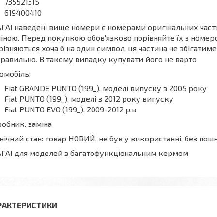
735521315
619400410
ГА! наведені вище номери є номерами оригінальних частин
іною. Перед покупкою обов'язково порівняйте їх з номеро
різняються хоча б на один символ, ця частина не збігати
равильно. В такому випадку купувати його не варто
омобіль:
Fiat GRANDE PUNTO (199_), моделі випуску з 2005 року
Fiat PUNTO (199_), моделі з 2012 року випуску
Fiat PUNTO EVO (199_), 2009-2012 р.в
обник: заміна
нічний стан: товар НОВИЙ, не був у використанні, без п
ГА! для моделей з багатофункціональним кермом
РАКТЕРИСТИКИ