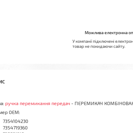
У компанії підключені електро
товар не покидаючи сайту.
а:
ручка перемикання передач
- ПЕРЕМИКАЧ КОМБІНОВАН
мер OEM:
7354104230
7354719360