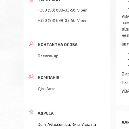
+380 (93) 699-03-56
Viber
УВА
+380 (93) 699-03-56
Viber
зам
від
неп
авт
Олександр
Вир
Тех
Дім-Авто
УВА
ХА
Dom-Avto.com.ua, Київ, Україна