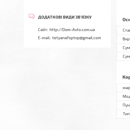
Ос
http://Dom-Avto.com.ua
Ста
tetyanafoptop@gmail.com
Вир
Сум
Сум
Ко
мар
Мод
Пун
Тип