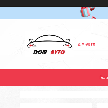
ДІМ-АВТО
Гла