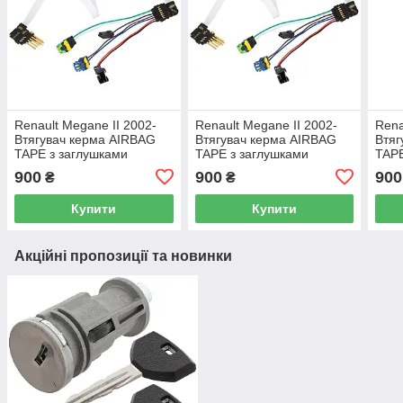
Renault Megane II 2002-
Renault Megane II 2002-
Rena
Втягувач керма AIRBAG
Втягувач керма AIRBAG
Втяг
TAPE з заглушками
TAPE з заглушками
TAPE
900
900
900
₴
₴
Купити
Купити
Акційні пропозиції та новинки