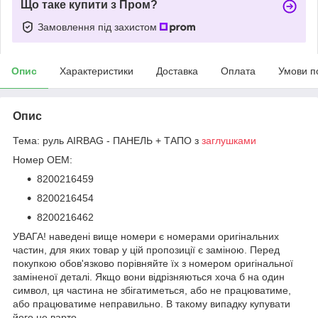
Що таке купити з Пром?
Замовлення під захистом
Опис
Характеристики
Доставка
Оплата
Умови п
Опис
Тема: руль AIRBAG - ПАНЕЛЬ + ТАПО з
заглушками
Номер OEM:
8200216459
8200216454
8200216462
УВАГА! наведені вище номери є номерами оригінальних
частин, для яких товар у цій пропозиції є заміною. Перед
покупкою обов'язково порівняйте їх з номером оригінальної
заміненої деталі. Якщо вони відрізняються хоча б на один
символ, ця частина не збігатиметься, або не працюватиме,
або працюватиме неправильно. В такому випадку купувати
його не варто