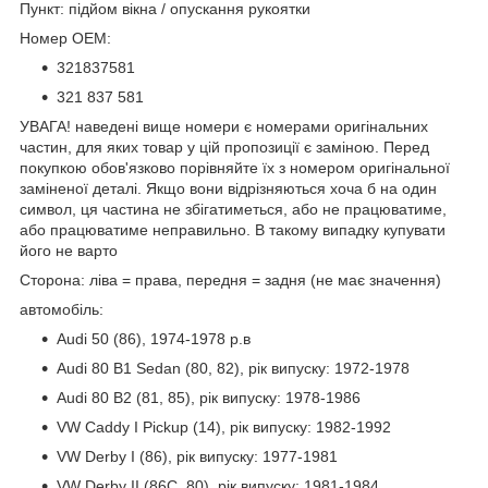
Пункт: підйом вікна / опускання рукоятки
Номер OEM:
321837581
321 837 581
УВАГА! наведені вище номери є номерами оригінальних
частин, для яких товар у цій пропозиції є заміною. Перед
покупкою обов'язково порівняйте їх з номером оригінальної
заміненої деталі. Якщо вони відрізняються хоча б на один
символ, ця частина не збігатиметься, або не працюватиме,
або працюватиме неправильно. В такому випадку купувати
його не варто
Сторона: ліва = права, передня = задня (не має значення)
автомобіль:
Audi 50 (86), 1974-1978 р.в
Audi 80 B1 Sedan (80, 82), рік випуску: 1972-1978
Audi 80 B2 (81, 85), рік випуску: 1978-1986
VW Caddy I Pickup (14), рік випуску: 1982-1992
VW Derby I (86), рік випуску: 1977-1981
VW Derby II (86C, 80), рік випуску: 1981-1984