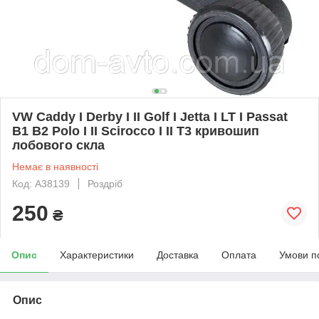
VW Caddy I Derby I II Golf I Jetta I LT I Passat
B1 B2 Polo I II Scirocco I II T3 кривошип
лобового скла
Немає в наявності
Код: A38139
Роздріб
250
₴
Опис
Характеристики
Доставка
Оплата
Умови п
Опис