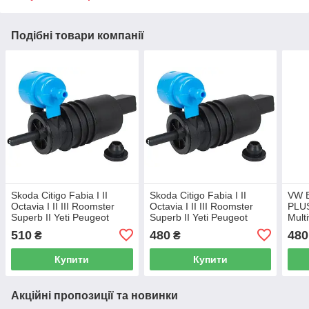
Подібні товари компанії
Skoda Citigo Fabia I II
Skoda Citigo Fabia I II
VW B
Octavia I II III Roomster
Octavia I II III Roomster
PLUS
Superb II Yeti Peugeot
Superb II Yeti Peugeot
Mult
4007 насос омивача
4007 насос омивача
B8 Po
510
480
480
₴
₴
лобового скла / заднього
лобового скла / заднього
Shara
скла
скла
Toua
Купити
Купити
Акційні пропозиції та новинки