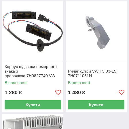
Корпус підсвітки номерного
знака з
Ричаг куліси VW T5 03-15
проводкою 7H0827740 VW
7H0711051N
Caddy III (2K) 2004-2015
В наявності
В наявності
/ Caddy IV (SA) 2016-
1 280
1 480
₴
₴
Купити
Купити