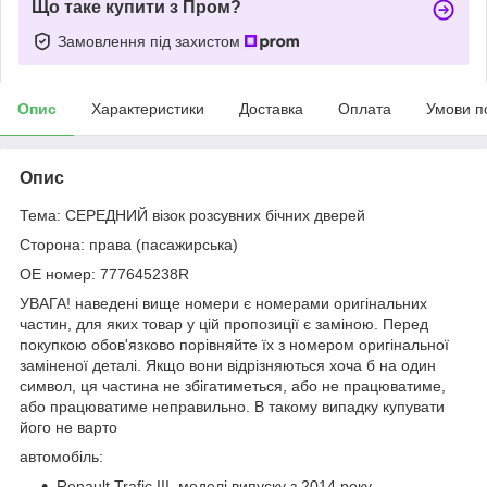
Що таке купити з Пром?
Замовлення під захистом
Опис
Характеристики
Доставка
Оплата
Умови п
Опис
Тема: СЕРЕДНИЙ візок розсувних бічних дверей
Сторона: права (пасажирська)
OE номер: 777645238R
УВАГА! наведені вище номери є номерами оригінальних
частин, для яких товар у цій пропозиції є заміною. Перед
покупкою обов'язково порівняйте їх з номером оригінальної
заміненої деталі. Якщо вони відрізняються хоча б на один
символ, ця частина не збігатиметься, або не працюватиме,
або працюватиме неправильно. В такому випадку купувати
його не варто
автомобіль:
Renault Trafic III, моделі випуску з 2014 року