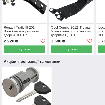
Renault Trafic III 2014-
Opel Combo 2012- Права
Ivec
Візок бокових розсувних
бокова візок з розсувними
розс
дверей ЦЕНТР
дверима ЦЕНТР
ЦЕН
2 220
1 540
1 7
₴
₴
Купити
Купити
Акційні пропозиції та новинки