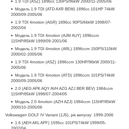
1.9 TDI (ASZ) 1896cc 130PS/96kW 2000/11-2005/06
Модель 1.9 TDI (ATD AXR BEW) 1896cc 101HP 74kW
2000/09-2005/06
1.9 TDI 4motion (AGR) 1896cc 90PS/66kW 1998/07-
2002/04
Модель 1.9 TDI 4motion (AJM AUY) 1896ccm
115HP/85kW 1999/09-2001/06
Модель 1.9 TDI 4motion (ARL) 1896ccm 150PS/110kW
2000/02-2005/06
1.9 TDI 4motion (ASZ) 1896ccm 130HP/96kW 2000/11-
2005/06
Модель 1.9 TDI 4motion (ATD) 1896ccm 101PS/74kW
2000/09-2005/06
2.0 (AEG APK AQY AVH AZG AZJ BER BEV) 1984ccm
115HP/85kW 1998/07-2004/05
Модель 2.0 4motion (AZH AZJ) 1984ccm 115HP/85kW
2000/10-2005/06
Volkswagen GOLF IV Variant (1J5), рік випуску: 1999-2006
1.6 (AEH AKL APF) 1595cc 101PS/74kW 1999/05-
2002/04