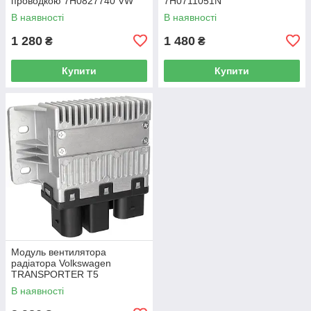
проводкою 7H0827740 VW
7H0711051N
Caddy III (2K) 2004-2015
В наявності
В наявності
/ Caddy IV (SA) 2016-
1 280
1 480
₴
₴
Купити
Купити
Модуль вентилятора
радіатора Volkswagen
TRANSPORTER T5
Фургон 03-15 7H0919506D
В наявності