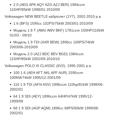
2.0 (AEG APK AQY AZG AZJ BER) 1984ccm
115HP/85kW 1998/01-2010/09
Volkswagen NEW BEETLE кабріолет (1Y7), 2002-2010 р.в.
1.6 (BFS) 1595cc 102PS/75kW 2003/01-2010/09
Модель 1.8 T (AWU AWV BKF) 1781ccm 150HP/110kW
01/03 - 09/10
Модель 1.9 TDI (AXR BEW) 1896cc 100PS/74kW
2003/06-2010/09
Модель 2.0 (AZJ BDC BEV BGD) 1984ccm
115HP/85kW 2002/09-2010/10
Volkswagen POLO III CLASSIC (6V2), 1995-2001 р.в
100 1.6 (AEH AFT AKL APF AUR) 1595ccm
100KM/74kW 1995/12-2001/09
110 1.9 TDI (AFN ASV) 1896ccm 110hp/81kW 1998/06-
2002/01
64 1.9 SDI (AEY) 1896ccm 64HP/47kW 1995/12-
1999/08
68 1.9 SDI (AGP AQM) 1896cc 68PS/50kW 1999/08-
2002/01