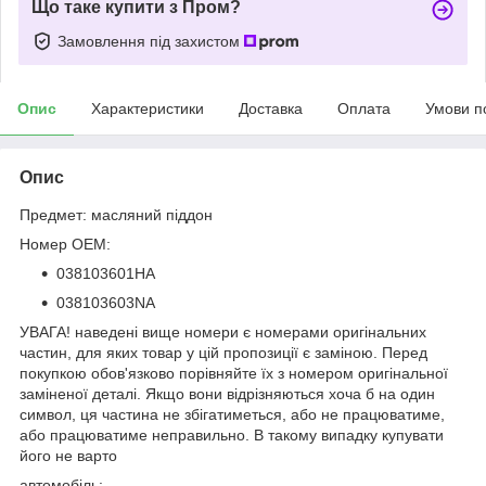
Що таке купити з Пром?
Замовлення під захистом
Опис
Характеристики
Доставка
Оплата
Умови п
Опис
Предмет: масляний піддон
Номер OEM:
038103601НА
038103603NA
УВАГА! наведені вище номери є номерами оригінальних
частин, для яких товар у цій пропозиції є заміною. Перед
покупкою обов'язково порівняйте їх з номером оригінальної
заміненої деталі. Якщо вони відрізняються хоча б на один
символ, ця частина не збігатиметься, або не працюватиме,
або працюватиме неправильно. В такому випадку купувати
його не варто
автомобіль: