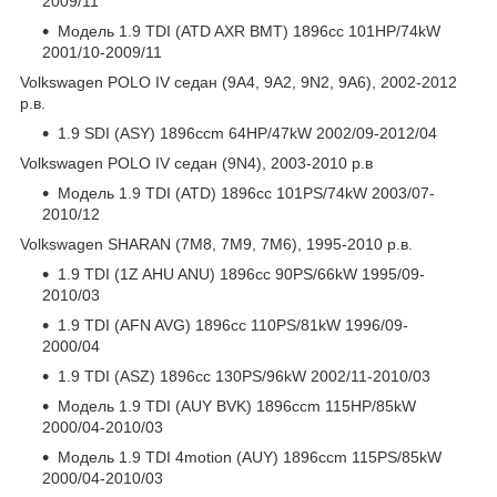
2009/11
Модель 1.9 TDI (ATD AXR BMT) 1896cc 101HP/74kW
2001/10-2009/11
Volkswagen POLO IV седан (9A4, 9A2, 9N2, 9A6), 2002-2012
р.в.
1.9 SDI (ASY) 1896ccm 64HP/47kW 2002/09-2012/04
Volkswagen POLO IV седан (9N4), 2003-2010 р.в
Модель 1.9 TDI (ATD) 1896cc 101PS/74kW 2003/07-
2010/12
Volkswagen SHARAN (7M8, 7M9, 7M6), 1995-2010 р.в.
1.9 TDI (1Z AHU ANU) 1896cc 90PS/66kW 1995/09-
2010/03
1.9 TDI (AFN AVG) 1896cc 110PS/81kW 1996/09-
2000/04
1.9 TDI (ASZ) 1896cc 130PS/96kW 2002/11-2010/03
Модель 1.9 TDI (AUY BVK) 1896ccm 115HP/85kW
2000/04-2010/03
Модель 1.9 TDI 4motion (AUY) 1896ccm 115PS/85kW
2000/04-2010/03