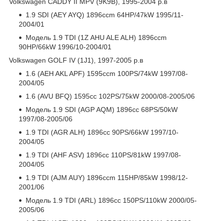
Volkswagen CADDY II MPV (9K9B), 1995-2004 р.в
1.9 SDI (AEY AYQ) 1896ccm 64HP/47kW 1995/11-
2004/01
Модель 1.9 TDI (1Z AHU ALE ALH) 1896ccm
90HP/66kW 1996/10-2004/01
Volkswagen GOLF IV (1J1), 1997-2005 р.в
1.6 (AEH AKL APF) 1595ccm 100PS/74kW 1997/08-
2004/05
1.6 (AVU BFQ) 1595cc 102PS/75kW 2000/08-2005/06
Модель 1.9 SDI (AGP AQM) 1896cc 68PS/50kW
1997/08-2005/06
1.9 TDI (AGR ALH) 1896cc 90PS/66kW 1997/10-
2004/05
1.9 TDI (AHF ASV) 1896cc 110PS/81kW 1997/08-
2004/05
1.9 TDI (AJM AUY) 1896ccm 115HP/85kW 1998/12-
2001/06
Модель 1.9 TDI (ARL) 1896cc 150PS/110kW 2000/05-
2005/06