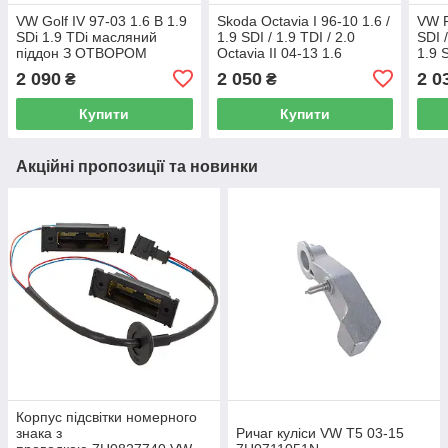
VW Golf IV 97-03 1.6 B 1.9
Skoda Octavia I 96-10 1.6 /
VW P
SDi 1.9 TDi масляний
1.9 SDI / 1.9 TDI / 2.0
SDI 
піддон З ОТВОРОМ
Octavia II 04-13 1.6
1.9 
ДАТЧИКА
масляний піддон БЕЗ
під
2 090
2 050
2 0
₴
₴
ОТВОРУ ДАТЧИКА
ДАТ
Купити
Купити
Акційні пропозиції та новинки
Корпус підсвітки номерного
знака з
Ричаг куліси VW T5 03-15