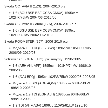
Skoda OCTAVIA II (1Z3), 2004-2013 р.в
1.6 (BGU BSE BSF CCSA CMXA) 1595ccm
102HP/75kW 2004/06-2013/06
Skoda OCTAVIA II Combi (1Z5), 2004-2013 р.в.
1.6 (BGU BSE BSF CCSA CMXA) 1595ccm
102HP/75kW 2004/09-2013/06
Skoda ROOMSTER (5J7), 2006-2010 р.в
Модель 1.9 TDI (BLS BSW) 1896ccm 105HP/77kW
2006/09-2010/03
Volkswagen BORA I (1J2), рік випуску: 1998-2005
1.6 (AEH AKL APF) 1595ccm 101HP/74kW 1998/10-
2005/05
1.6 (AVU BFQ) 1595cc 102PS/75kW 2000/08-2005/05
Модель 1.9 SDI (AGP AQM) 1896ccm 68HP/50kW
1998/10-2005/05
Модель 1.9 TDI (EGR ALH) 1896ccm 90HP/66kW
1998/10-2005/05
1.9 TDI (AHF ASV) 1896cc 110PS/81kW 1998/10-