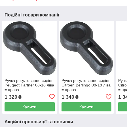
Подібні товари компанії
Ручка регулювання сидінь
Ручка регулювання сидінь
Ручк
Peugeot Partner 08-18 ліва
Citroen Berlingo 08-18 ліва
Citr
= права
= права
= пр
1 320
1 340
1 3
₴
₴
Купити
Купити
Акційні пропозиції та новинки