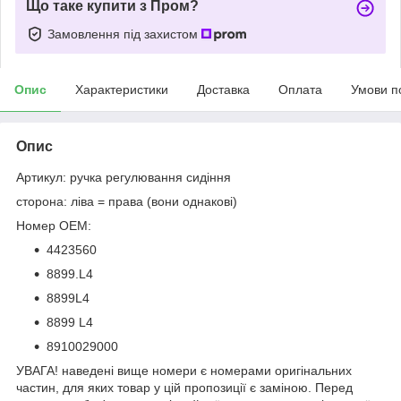
Що таке купити з Пром?
Замовлення під захистом
Опис
Характеристики
Доставка
Оплата
Умови п
Опис
Артикул: ручка регулювання сидіння
сторона: ліва = права (вони однакові)
Номер OEM:
4423560
8899.L4
8899L4
8899 L4
8910029000
УВАГА! наведені вище номери є номерами оригінальних
частин, для яких товар у цій пропозиції є заміною. Перед