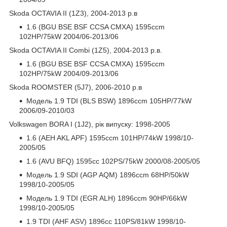
Skoda OCTAVIA II (1Z3), 2004-2013 р.в
1.6 (BGU BSE BSF CCSA CMXA) 1595ccm
102HP/75kW 2004/06-2013/06
Skoda OCTAVIA II Combi (1Z5), 2004-2013 р.в.
1.6 (BGU BSE BSF CCSA CMXA) 1595ccm
102HP/75kW 2004/09-2013/06
Skoda ROOMSTER (5J7), 2006-2010 р.в
Модель 1.9 TDI (BLS BSW) 1896ccm 105HP/77kW
2006/09-2010/03
Volkswagen BORA I (1J2), рік випуску: 1998-2005
1.6 (AEH AKL APF) 1595ccm 101HP/74kW 1998/10-
2005/05
1.6 (AVU BFQ) 1595cc 102PS/75kW 2000/08-2005/05
Модель 1.9 SDI (AGP AQM) 1896ccm 68HP/50kW
1998/10-2005/05
Модель 1.9 TDI (EGR ALH) 1896ccm 90HP/66kW
1998/10-2005/05
1.9 TDI (AHF ASV) 1896cc 110PS/81kW 1998/10-