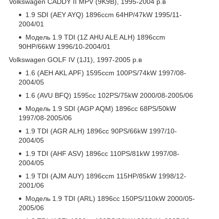
Volkswagen CADDY II MPV (9K9B), 1995-2004 р.в
1.9 SDI (AEY AYQ) 1896ccm 64HP/47kW 1995/11-
2004/01
Модель 1.9 TDI (1Z AHU ALE ALH) 1896ccm
90HP/66kW 1996/10-2004/01
Volkswagen GOLF IV (1J1), 1997-2005 р.в
1.6 (AEH AKL APF) 1595ccm 100PS/74kW 1997/08-
2004/05
1.6 (AVU BFQ) 1595cc 102PS/75kW 2000/08-2005/06
Модель 1.9 SDI (AGP AQM) 1896cc 68PS/50kW
1997/08-2005/06
1.9 TDI (AGR ALH) 1896cc 90PS/66kW 1997/10-
2004/05
1.9 TDI (AHF ASV) 1896cc 110PS/81kW 1997/08-
2004/05
1.9 TDI (AJM AUY) 1896ccm 115HP/85kW 1998/12-
2001/06
Модель 1.9 TDI (ARL) 1896cc 150PS/110kW 2000/05-
2005/06