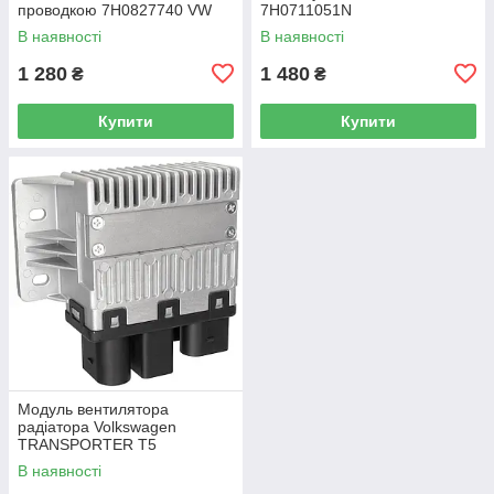
проводкою 7H0827740 VW
7H0711051N
Caddy III (2K) 2004-2015
В наявності
В наявності
/ Caddy IV (SA) 2016-
1 280
1 480
₴
₴
Купити
Купити
Модуль вентилятора
радіатора Volkswagen
TRANSPORTER T5
Фургон 03-15 7H0919506D
В наявності