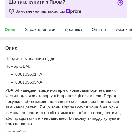
Що таке купити з Пром?
Замовлення під захистом
Опис
Характеристики
Доставка
Оплата
Умови п
Опис
Предмет: масляний піддон
Номер OEM:
038103601НА
038103603NA
УВАГА! наведені вище номери є номерами оригінальних
частин, для яких товар у цій пропозиції є заміною. Перед
покупкою обов'язково порівняйте їх з номером оригінальної
заміненої деталі. Якщо вони відрізняються хоча б на один
символ, ця частина не збігатиметься, або не працюватиме,
або працюватиме неправильно. В такому випадку купувати
його не варто
автомобіль: