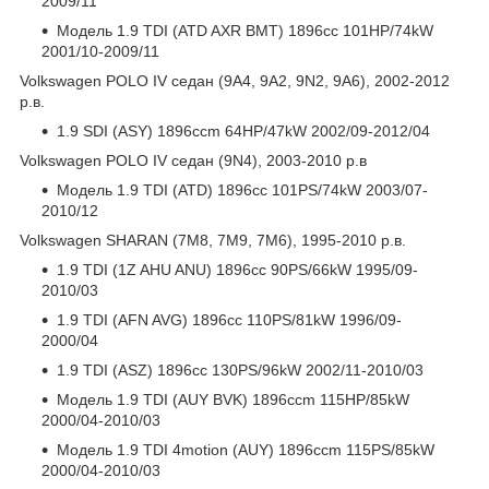
2009/11
Модель 1.9 TDI (ATD AXR BMT) 1896cc 101HP/74kW
2001/10-2009/11
Volkswagen POLO IV седан (9A4, 9A2, 9N2, 9A6), 2002-2012
р.в.
1.9 SDI (ASY) 1896ccm 64HP/47kW 2002/09-2012/04
Volkswagen POLO IV седан (9N4), 2003-2010 р.в
Модель 1.9 TDI (ATD) 1896cc 101PS/74kW 2003/07-
2010/12
Volkswagen SHARAN (7M8, 7M9, 7M6), 1995-2010 р.в.
1.9 TDI (1Z AHU ANU) 1896cc 90PS/66kW 1995/09-
2010/03
1.9 TDI (AFN AVG) 1896cc 110PS/81kW 1996/09-
2000/04
1.9 TDI (ASZ) 1896cc 130PS/96kW 2002/11-2010/03
Модель 1.9 TDI (AUY BVK) 1896ccm 115HP/85kW
2000/04-2010/03
Модель 1.9 TDI 4motion (AUY) 1896ccm 115PS/85kW
2000/04-2010/03