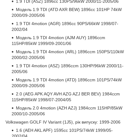
1.9 TDI (ASZ) 1896cc 130PS/96kW 2000/11-2005/06
Модель 1.9 TDI (ATD AXR BEW) 1896cc 101HP 74kW
2000/09-2005/06
1.9 TDI 4motion (AGR) 1896cc 90PS/66kW 1998/07-
2002/04
Модель 1.9 TDI 4motion (AJM AUY) 1896ccm
115HP/85kW 1999/09-2001/06
Модель 1.9 TDI 4motion (ARL) 1896ccm 150PS/110kW
2000/02-2005/06
1.9 TDI 4motion (ASZ) 1896ccm 130HP/96kW 2000/11-
2005/06
Модель 1.9 TDI 4motion (ATD) 1896ccm 101PS/74kW
2000/09-2005/06
2.0 (AEG APK AQY AVH AZG AZJ BER BEV) 1984ccm
115HP/85kW 1998/07-2004/05
Модель 2.0 4motion (AZH AZJ) 1984ccm 115HP/85kW
2000/10-2005/06
Volkswagen GOLF IV Variant (1J5), рік випуску: 1999-2006
1.6 (AEH AKL APF) 1595cc 101PS/74kW 1999/05-
2002/04