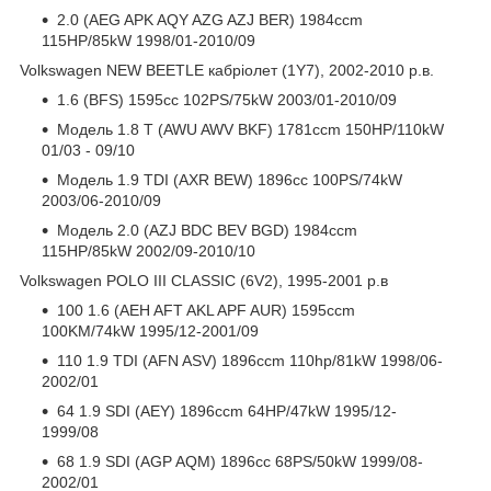
2.0 (AEG APK AQY AZG AZJ BER) 1984ccm
115HP/85kW 1998/01-2010/09
Volkswagen NEW BEETLE кабріолет (1Y7), 2002-2010 р.в.
1.6 (BFS) 1595cc 102PS/75kW 2003/01-2010/09
Модель 1.8 T (AWU AWV BKF) 1781ccm 150HP/110kW
01/03 - 09/10
Модель 1.9 TDI (AXR BEW) 1896cc 100PS/74kW
2003/06-2010/09
Модель 2.0 (AZJ BDC BEV BGD) 1984ccm
115HP/85kW 2002/09-2010/10
Volkswagen POLO III CLASSIC (6V2), 1995-2001 р.в
100 1.6 (AEH AFT AKL APF AUR) 1595ccm
100KM/74kW 1995/12-2001/09
110 1.9 TDI (AFN ASV) 1896ccm 110hp/81kW 1998/06-
2002/01
64 1.9 SDI (AEY) 1896ccm 64HP/47kW 1995/12-
1999/08
68 1.9 SDI (AGP AQM) 1896cc 68PS/50kW 1999/08-
2002/01