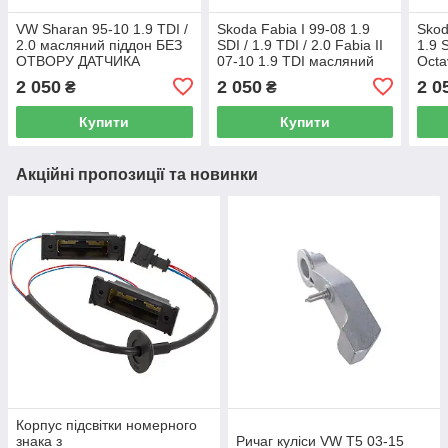
VW Sharan 95-10 1.9 TDI /
Skoda Fabia I 99-08 1.9
Skod
2.0 масляний піддон БЕЗ
SDI / 1.9 TDI / 2.0 Fabia II
1.9 S
ОТВОРУ ДАТЧИКА
07-10 1.9 TDI масляний
Octa
піддон БЕЗ ОТВОРУ ДЛЯ
масл
2 050
2 050
2 0
₴
₴
ДАТЧИКА
ОТВ
Купити
Купити
Акційні пропозиції та новинки
Корпус підсвітки номерного
знака з
Ричаг куліси VW T5 03-15