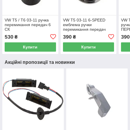
VW T5 / T6 03-11 ручка
VW T5 03-11 6-SPEED
VW T
перемикання передач 6
емблема ручки
ручк
СК
перемикання передач
ПЕР
СРІБНА ДІАГРАМА
530
390
390
₴
₴
Купити
Купити
Акційні пропозиції та новинки