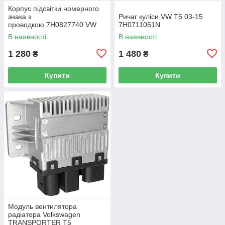
Корпус підсвітки номерного
знака з
Ричаг куліси VW T5 03-15
проводкою 7H0827740 VW
7H0711051N
Caddy III (2K) 2004-2015
В наявності
В наявності
/ Caddy IV (SA) 2016-
1 280
1 480
₴
₴
Купити
Купити
Модуль вентилятора
радіатора Volkswagen
TRANSPORTER T5