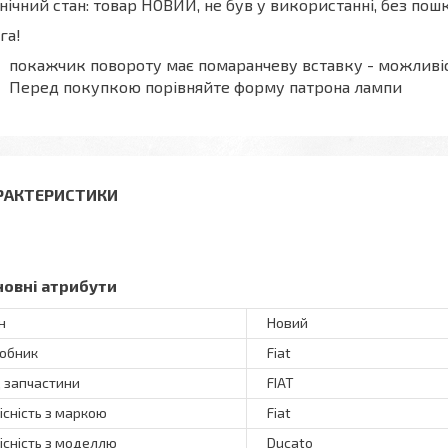
нічний стан: товар НОВИЙ, не був у використанні, без п
га!
покажчик повороту має помаранчеву вставку - можливіс
Перед покупкою порівняйте форму патрона лампи
РАКТЕРИСТИКИ
новні атрибути
н
Новий
обник
Fiat
 запчастини
FIAT
існість з маркою
Fiat
існість з моделлю
Ducato