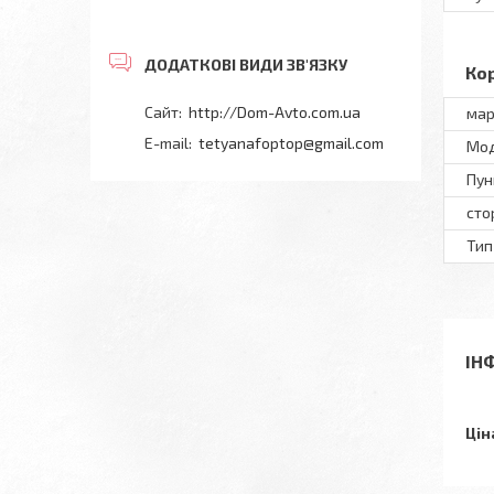
Ко
http://Dom-Avto.com.ua
мар
tetyanafoptop@gmail.com
Мод
Пун
сто
Тип
ІН
Цін