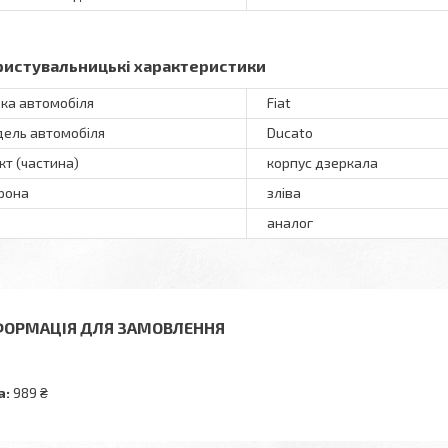
ристувальницькі характеристики
ка автомобіля
Fiat
ель автомобіля
Ducato
кт (частина)
корпус дзеркала
рона
зліва
аналог
ФОРМАЦІЯ ДЛЯ ЗАМОВЛЕННЯ
а:
989 ₴