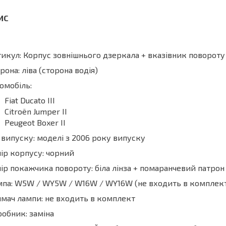
икул: Корпус зовнішнього дзеркала + вказівник повороту
рона: ліва (сторона водія)
омобіль:
Fiat Ducato III
Citroën Jumper II
Peugeot Boxer II
 випуску: моделі з 2006 року випуску
ір корпусу: чорний
ір покажчика повороту: біла лінза + помаранчевий патрон
па: W5W / WY5W / W16W / WY16W (не входить в комплек
мач лампи: не входить в комплект
обник: заміна