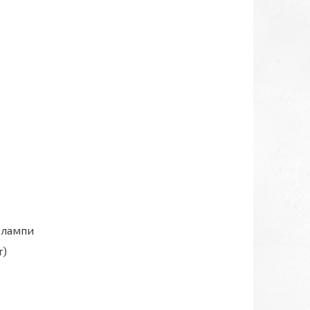
 лампи
т)