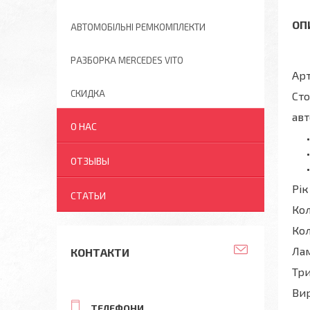
АВТОМОБІЛЬНІ РЕМКОМПЛЕКТИ
РАЗБОРКА MERCEDES VITO
Арт
СКИДКА
Сто
авт
О НАС
ОТЗЫВЫ
Рік
СТАТЬИ
Кол
Кол
Лам
КОНТАКТИ
Три
Вир