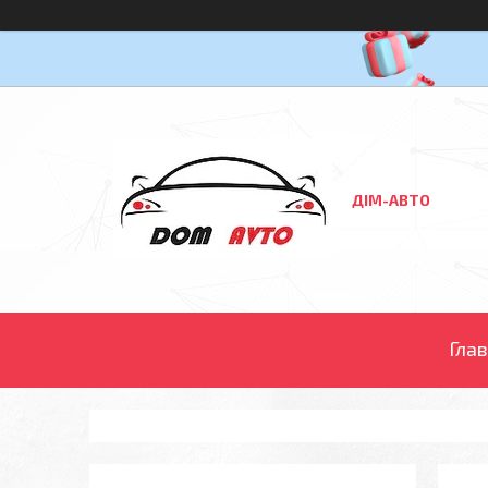
ДІМ-АВТО
Гла