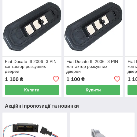
Fiat Ducato III 2006- 3 PIN
Fiat Ducato III 2006- 3 PIN
Fiat
контактор розсувних
контактор розсувних
конт
дверей
дверей
две
1 100
1 100
1 1
₴
₴
Купити
Купити
Акційні пропозиції та новинки