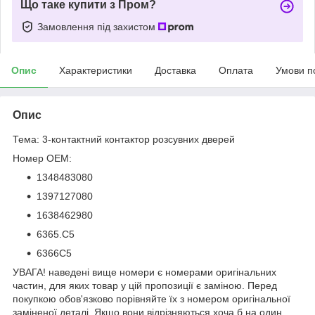
Що таке купити з Пром?
Замовлення під захистом
Опис
Характеристики
Доставка
Оплата
Умови п
Опис
Тема: 3-контактний контактор розсувних дверей
Номер OEM:
1348483080
1397127080
1638462980
6365.C5
6366C5
УВАГА! наведені вище номери є номерами оригінальних
частин, для яких товар у цій пропозиції є заміною. Перед
покупкою обов'язково порівняйте їх з номером оригінальної
заміненої деталі. Якщо вони відрізняються хоча б на один