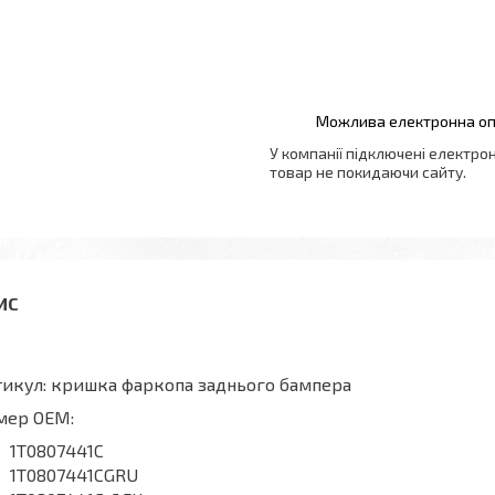
У компанії підключені електро
товар не покидаючи сайту.
икул: кришка фаркопа заднього бампера
мер OEM:
1T0807441C
1T0807441CGRU