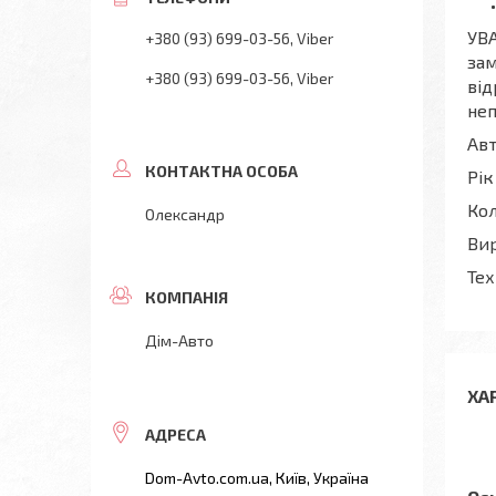
УВА
+380 (93) 699-03-56
Viber
зам
+380 (93) 699-03-56
Viber
від
неп
Авт
Рік
Кол
Олександр
Вир
Тех
Дім-Авто
ХА
Dom-Avto.com.ua, Київ, Україна