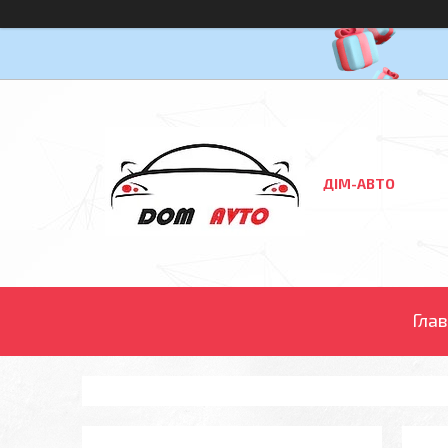
ДІМ-АВТО
Гла