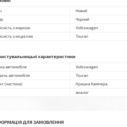
новні
н
Новий
ір
Чорний
існість з маркою
Volkswagen
існість з моделлю
Touran
ристувальницькі характеристики
ка автомобіля
Volkswagen
ель автомобіля
Touran
кт (частина)
Кришка бампера
аналог
ФОРМАЦІЯ ДЛЯ ЗАМОВЛЕННЯ