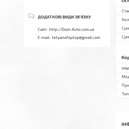
Ос
Ста
Кол
Сум
http://Dom-Avto.com.ua
Сум
tetyanafoptop@gmail.com
Ко
мар
Мод
Пун
Тип
ІН