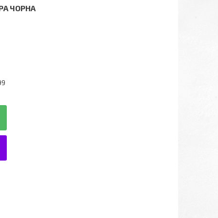
РА ЧОРНА
99