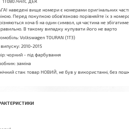
1T0807441C ДЕК
ГА! наведені вище номери є номерами оригінальних частин
іною. Перед покупкою обов'язково порівняйте їх з номеро
різняються хоча б на один символ, ця частина не збігати
равильно. В такому випадку купувати його не варто
омобіль: Volkswagen TOURAN (1T3)
 випуску: 2010-2015
ір: чорний - під фарбування
обник: заміна
нічний стан: товар НОВИЙ, не був у використанні, без п
РАКТЕРИСТИКИ