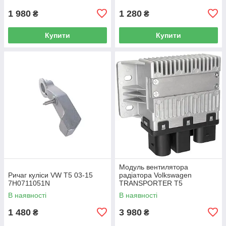
/ Caddy IV (SA) 2016-
1 980
1 280
₴
₴
Купити
Купити
Модуль вентилятора
Ричаг куліси VW T5 03-15
радіатора Volkswagen
7H0711051N
TRANSPORTER T5
Фургон 03-15 7H0919506D
В наявності
В наявності
1 480
3 980
₴
₴