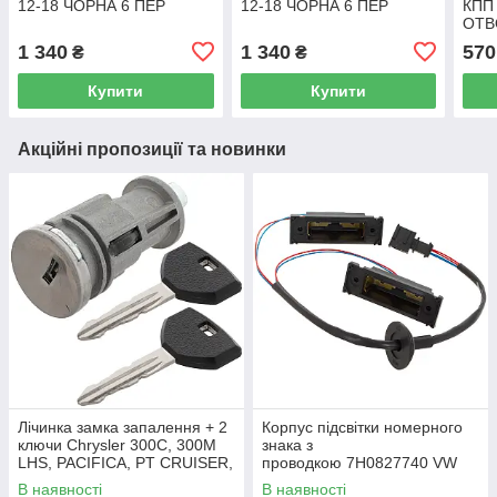
12-18 ЧОРНА 6 ПЕР
12-18 ЧОРНА 6 ПЕР
КПП
ОТВ
ММ
1 340
1 340
570
₴
₴
Купити
Купити
Акційні пропозиції та новинки
Лічинка замка запалення + 2
Корпус підсвітки номерного
ключи Chrysler 300C, 300M
знака з
LHS, PACIFICA, PT CRUISER,
проводкою 7H0827740 VW
SEBRING 5003843AB
Caddy III (2K) 2004-2015
В наявності
В наявності