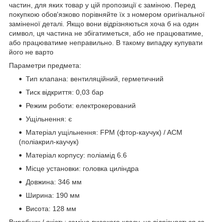
частин, для яких товар у цій пропозиції є заміною. Перед
покупкою обов'язково порівняйте їх з номером оригінальної
заміненої деталі. Якщо вони відрізняються хоча б на один
символ, ця частина не збігатиметься, або не працюватиме,
або працюватиме неправильно. В такому випадку купувати
його не варто
Параметри предмета:
Тип клапана: вентиляційний, герметичний
Тиск відкриття: 0,03 бар
Режим роботи: електрокерований
Ущільнення: є
Матеріал ущільнення: FPM (фтор-каучук) / ACM
(поліакрил-каучук)
Матеріал корпусу: поліамід 6.6
Місце установки: головка циліндра
Довжина: 346 мм
Ширина: 190 мм
Висота: 128 мм
Виробник / якість: заміна високого класу, не відрізняється за