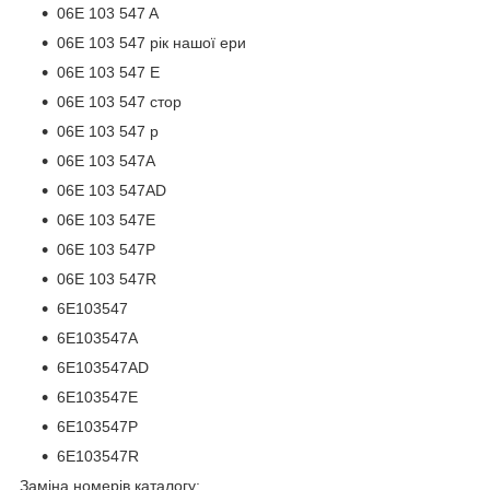
06E 103 547 A
06E 103 547 рік нашої ери
06E 103 547 E
06E 103 547 стор
06E 103 547 р
06E 103 547A
06E 103 547AD
06E 103 547E
06E 103 547P
06E 103 547R
6E103547
6E103547A
6E103547AD
6E103547E
6E103547P
6E103547R
Заміна номерів каталогу: