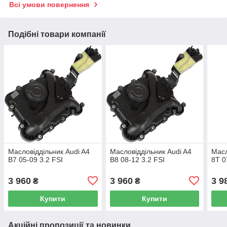
Всі умови повернення
Подібні товари компанії
Масловіддільник Audi A4
Масловіддільник Audi A4
Масл
B7 05-09 3.2 FSI
B8 08-12 3.2 FSI
8T 0
3 960
3 960
3 9
₴
₴
Купити
Купити
Акційні пропозиції та новинки