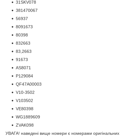
31SKV078
381470067
56937
8091673
80398
832663
83,2663
91673
AS8071
P129084
QF47A00003
V10-3502
V103502
VE80398
WG1889609
ZVAK098
УВАГА! наведені вище номери є номерами оригінальних