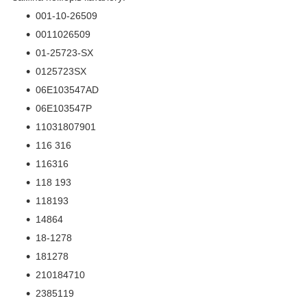
001-10-26509
0011026509
01-25723-SX
0125723SX
06E103547AD
06E103547P
11031807901
116 316
116316
118 193
118193
14864
18-1278
181278
210184710
2385119