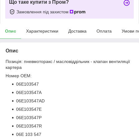
Що таке купити з Пром?
Замовлення під захистом
Опис
Характеристики
Доставка
Оплата
Умови п
Опис
Позиція: пневмоторакс / масловіддільник - клапан вентиляції
картера
Номер OEM:
06E103547
06E103547A
06E103547AD
06E103547E
06E103547P
06E103547R
06E 103 547