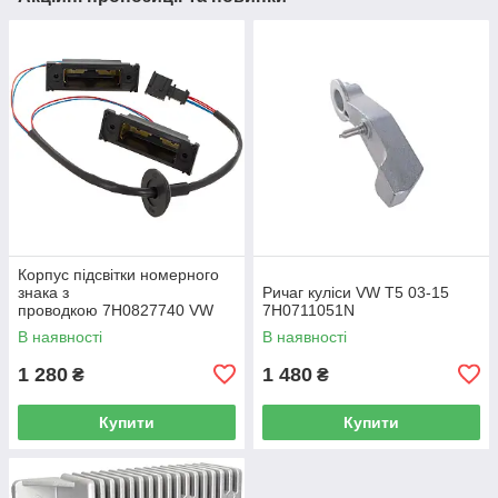
Корпус підсвітки номерного
знака з
Ричаг куліси VW T5 03-15
проводкою 7H0827740 VW
7H0711051N
Caddy III (2K) 2004-2015
В наявності
В наявності
/ Caddy IV (SA) 2016-
1 280
1 480
₴
₴
Купити
Купити