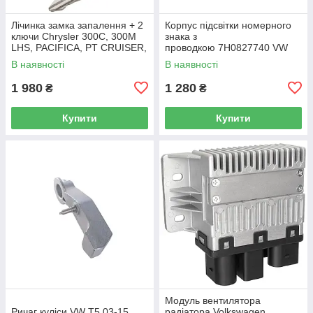
Лічинка замка запалення + 2
Корпус підсвітки номерного
ключи Chrysler 300C, 300M
знака з
LHS, PACIFICA, PT CRUISER,
проводкою 7H0827740 VW
SEBRING 5003843AB
Caddy III (2K) 2004-2015
В наявності
В наявності
/ Caddy IV (SA) 2016-
1 980
1 280
₴
₴
Купити
Купити
Модуль вентилятора
Ричаг куліси VW T5 03-15
радіатора Volkswagen