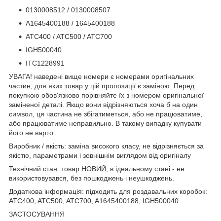
0130008512 / 0130008507
A1645400188 / 1645400188
ATC400 / ATC500 / ATC700
IGH500040
ITC1228991
УВАГА! наведені вище номери є номерами оригінальних
частин, для яких товар у цій пропозиції є заміною. Перед
покупкою обов'язково порівняйте їх з номером оригінальної
заміненої деталі. Якщо вони відрізняються хоча б на один
символ, ця частина не збігатиметься, або не працюватиме,
або працюватиме неправильно. В такому випадку купувати
його не варто
Виробник / якість: заміна високого класу, не відрізняється за
якістю, параметрами і зовнішнім виглядом від оригіналу
Технічний стан: товар НОВИЙ, в ідеальному стані - не
використовувався, без пошкоджень і неушкоджень.
Додаткова інформація: підходить для роздавальних коробок:
ATC400, ATC500, ATC700, A1645400188, IGH500040
ЗАСТОСУВАННЯ