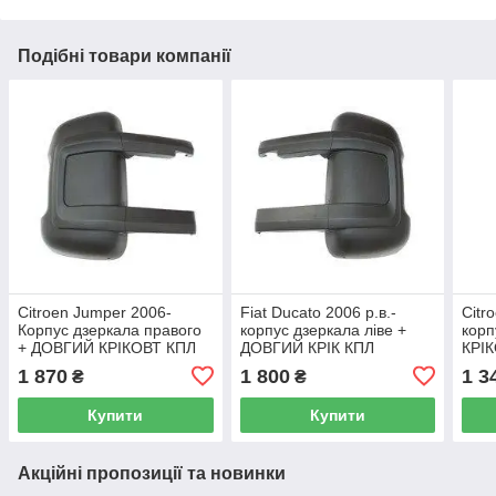
Подібні товари компанії
Citroen Jumper 2006-
Fiat Ducato 2006 р.в.-
Citr
Корпус дзеркала правого
корпус дзеркала ліве +
корп
+ ДОВГИЙ КРІКОВТ КПЛ
ДОВГИЙ КРІК КПЛ
КРІ
ПОК
1 870
1 800
1 3
₴
₴
Купити
Купити
Акційні пропозиції та новинки