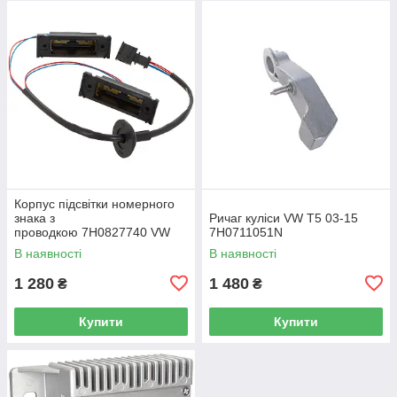
Корпус підсвітки номерного
знака з
Ричаг куліси VW T5 03-15
проводкою 7H0827740 VW
7H0711051N
Caddy III (2K) 2004-2015
В наявності
В наявності
/ Caddy IV (SA) 2016-
1 280
1 480
₴
₴
Купити
Купити