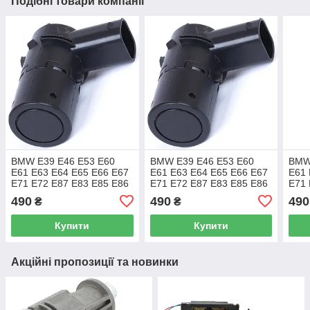
Подібні товари компанії
BMW E39 E46 E53 E60
BMW E39 E46 E53 E60
BMW
E61 E63 E64 E65 E66 E67
E61 E63 E64 E65 E66 E67
E61 
E71 E72 E87 E83 E85 E86
E71 E72 E87 E83 E85 E86
E71 
E87 PDC датчик заднього
E87 PDC датчик заднього
E87 
490
490
490
₴
₴
ходу
ходу
ходу
Купити
Купити
Акційні пропозиції та новинки