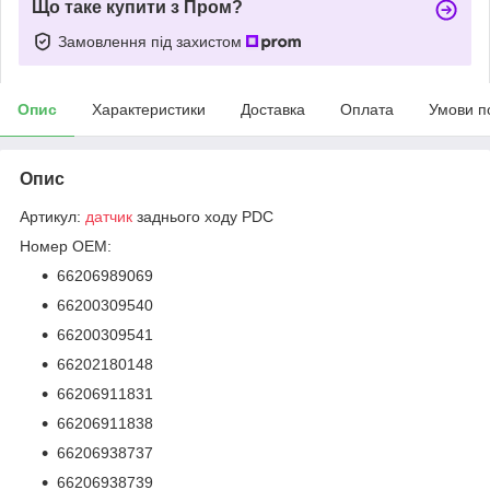
Що таке купити з Пром?
Замовлення під захистом
Опис
Характеристики
Доставка
Оплата
Умови п
Опис
Артикул:
датчик
заднього ходу PDC
Номер OEM:
66206989069
66200309540
66200309541
66202180148
66206911831
66206911838
66206938737
66206938739