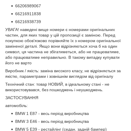
66206989067
66216911838
66216938739
УВАГА! наведені вище номери є номерами оригінальних
частин, для яких товар у цій пропозиції є заміною. Перед
покупкою обов'язково порівняйте їх з номером оригінальної
заміненої деталі. Якщо вони відрізняються хоча б на один
символ, ця частина не збігатиметься, або не працюватиме,
або працюватиме неправильно. В такому випадку купувати
його не варто
Виробник / якість: заміна високого класу, не відрізняється за
якістю, параметрами і зовнішнім виглядом від оригіналу
Технічний стан: товар НОВИЙ, в ідеальному стані - не
використовувався, без пошкоджень і неушкоджень.
ЗАСТОСУВАННЯ
автомобіль:
BMW 1 E87 - весь період виробництва
BMW 3 E46 - весь період виробництва
BMW 5 E39 - рестайлінг (седан, задній бампер)