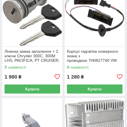
Лічинка замка запалення + 2
Корпус підсвітки номерного
ключи Chrysler 300C, 300M
знака з
LHS, PACIFICA, PT CRUISER,
проводкою 7H0827740 VW
SEBRING 5003843AB
Caddy III (2K) 2004-2015
В наявності
В наявності
/ Caddy IV (SA) 2016-
1 980
1 280
₴
₴
Купити
Купити