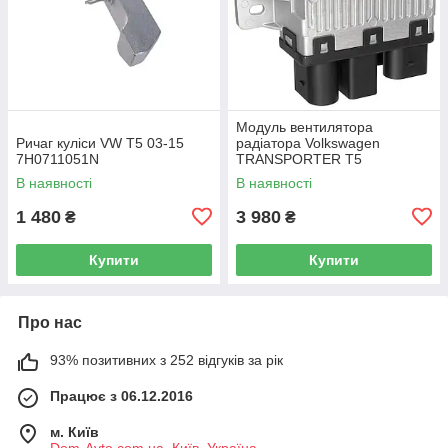
Модуль вентилятора
Ричаг куліси VW T5 03-15
радіатора Volkswagen
7H0711051N
TRANSPORTER T5
Фургон 03-15 7H0919506D
В наявності
В наявності
1 480
3 980
₴
₴
Купити
Купити
Про нас
93% позитивних з 252 відгуків за рік
Працює з 06.12.2016
м. Київ
Dom-Avto.com.ua, Київ, Україна