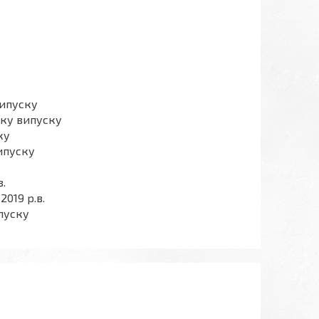
випуску
оку випуску
ку
випуску
в.
2019 р.в.
ипуску