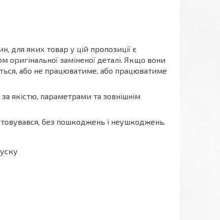
, для яких товар у цій пропозиції є
м оригінальної заміненої деталі. Якщо вони
меться, або не працюватиме, або працюватиме
я за якістю, параметрами та зовнішнім
истовувався, без пошкоджень і неушкоджень.
пуску