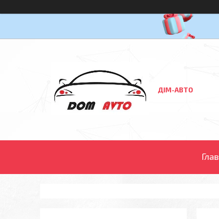
ДІМ-АВТО
Гла