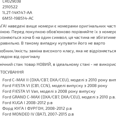
LR029038
2310522
1L2T-14K147-AA
6M51-19B514-AC
ГА! наведені вище номери є номерами оригінальних частин
іною. Перед покупкою обов'язково порівняйте їх з номеро
різняються хоча б на один символ, ця частина не збігати
равильно. В такому випадку купувати його не варто
обник/якість: заміна високого класу, яка не відрізняєтьс
лядом від оригіналу
нічний стан: товар НОВИЙ, в ідеальному стані - не викор
СТОСУВАННЯ
Ford C-MAX II (DXA/CB7, DXA/CEU), моделі з 2010 року ви
Ford FIESTA VI (CB1, CCN), моделі випуску з 2008 року
Ford FIESTA VI Van, моделі з 2008 року випуску
Ford GRAND C-MAX (DXA/CB7, DXA/CEU), моделі з 2010 р.в.
Ford KUGA I 2008-2012 р.в
Форд КУГА І ФУРГОН, 2008-2012 р.в
Ford MONDEO IV (BA7), 2007-2015 р.в