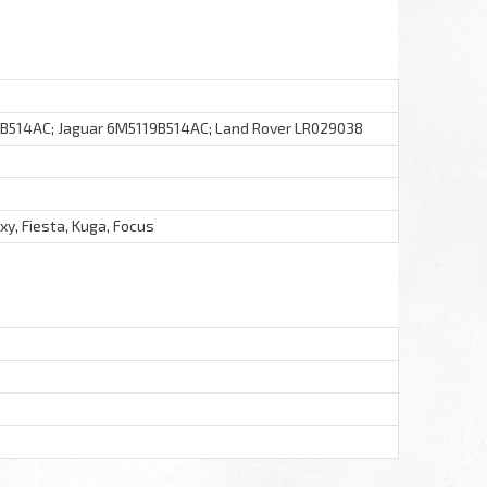
B514AC; Jaguar 6M5119B514AC; Land Rover LR029038
y, Fiesta, Kuga, Focus