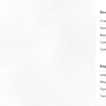
Ос
Ста
Кро
Вир
Сум
Сум
Ко
мар
Мод
Пун
Тип