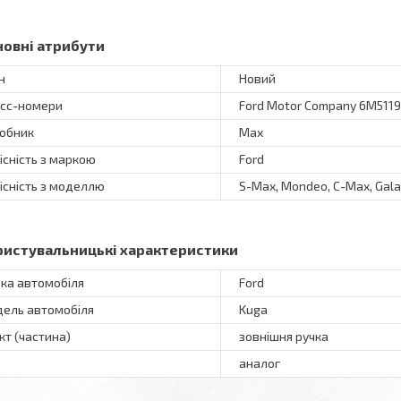
новні атрибути
н
Новий
сс-номери
Ford Motor Company 6M5119
обник
Max
існість з маркою
Ford
існість з моделлю
S-Max, Mondeo, C-Max, Galax
ристувальницькі характеристики
ка автомобіля
Ford
ель автомобіля
Kuga
кт (частина)
зовнішня ручка
аналог