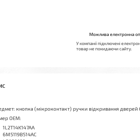
У компанії підключені електро
товар не покидаючи сайту.
дмет: кнопка (мікроконтакт) ручки відкривання дверей
мер OEM:
1L2T14K147AA
6M5119B514AC