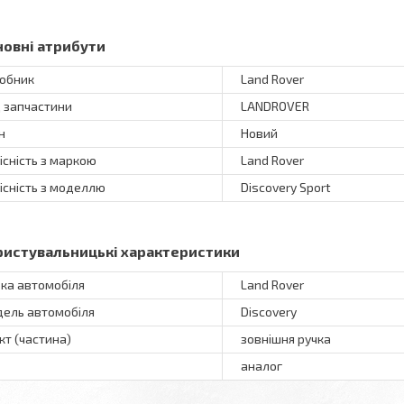
новні атрибути
обник
Land Rover
 запчастини
LANDROVER
н
Новий
існість з маркою
Land Rover
існість з моделлю
Discovery Sport
ристувальницькі характеристики
ка автомобіля
Land Rover
ель автомобіля
Discovery
кт (частина)
зовнішня ручка
аналог