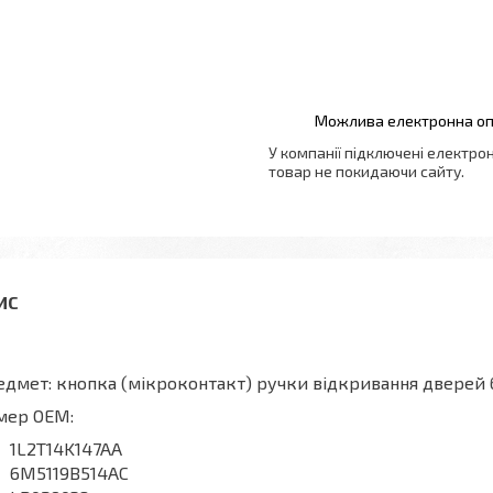
У компанії підключені електро
товар не покидаючи сайту.
дмет: кнопка (мікроконтакт) ручки відкривання дверей
мер OEM:
1L2T14K147AA
6M5119B514AC