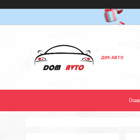
ДІМ-АВТО
Гла