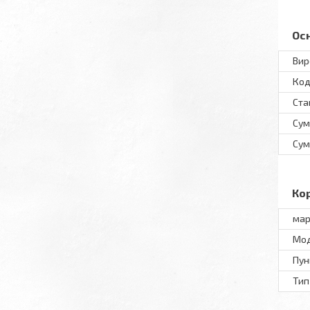
Ос
Вир
Код
Ста
Сум
Сум
Ко
мар
Мод
Пун
Тип