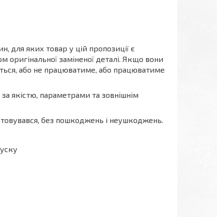
, для яких товар у цій пропозиції є
м оригінальної заміненої деталі. Якщо вони
меться, або не працюватиме, або працюватиме
я за якістю, параметрами та зовнішнім
истовувався, без пошкоджень і неушкоджень.
пуску