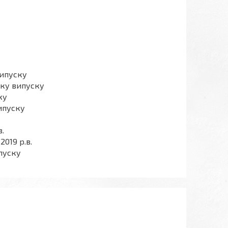
випуску
оку випуску
ку
випуску
в.
2019 р.в.
ипуску