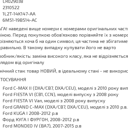
LR029038
2310522
1L2T-14K147-AA
6M51-19B514-AC
ГА! наведені вище номери є номерами оригінальних частин
іною. Перед покупкою обов'язково порівняйте їх з номеро
різняються хоча б на один символ, ця частина не збігати
равильно. В такому випадку купувати його не варто
обник/якість: заміна високого класу, яка не відрізняєтьс
лядом від оригіналу
нічний стан: товар НОВИЙ, в ідеальному стані - не викор
СТОСУВАННЯ
Ford C-MAX II (DXA/CB7, DXA/CEU), моделі з 2010 року ви
Ford FIESTA VI (CB1, CCN), моделі випуску з 2008 року
Ford FIESTA VI Van, моделі з 2008 року випуску
Ford GRAND C-MAX (DXA/CB7, DXA/CEU), моделі з 2010 р.в.
Ford KUGA I 2008-2012 р.в
Форд КУГА І ФУРГОН, 2008-2012 р.в
Ford MONDEO IV (BA7), 2007-2015 р.в