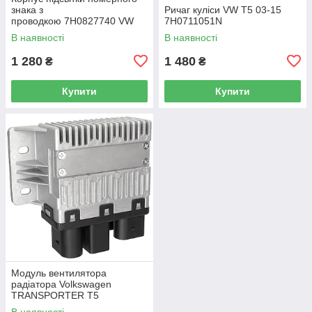
знака з
Ричаг куліси VW T5 03-15
проводкою 7H0827740 VW
7H0711051N
Caddy III (2K) 2004-2015
В наявності
В наявності
/ Caddy IV (SA) 2016-
1 280
1 480
₴
₴
Купити
Купити
Модуль вентилятора
радіатора Volkswagen
TRANSPORTER T5
Фургон 03-15 7H0919506D
В наявності