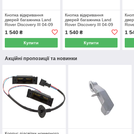
Кнопка відкривання
Кнопка відкривання
Кноп
дверей багажника Land
дверей багажника Land
двер
Rover Discovery III 04-09
Rover Discovery III 04-09
Rove
1 540
1 540
1 5
₴
₴
Купити
Купити
Акційні пропозиції та новинки
Корпус підсвітки номерного