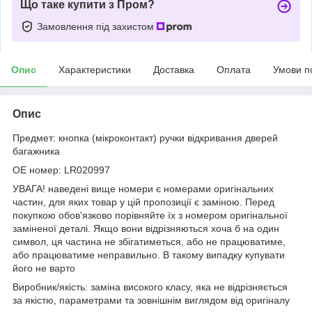
Що таке купити з Пром?
Замовлення під захистом
Опис
Характеристики
Доставка
Оплата
Умови п
Опис
Предмет: кнопка (мікроконтакт) ручки відкривання дверей
багажника
OE номер: LR020997
УВАГА! наведені вище номери є номерами оригінальних
частин, для яких товар у цій пропозиції є заміною. Перед
покупкою обов'язково порівняйте їх з номером оригінальної
заміненої деталі. Якщо вони відрізняються хоча б на один
символ, ця частина не збігатиметься, або не працюватиме,
або працюватиме неправильно. В такому випадку купувати
його не варто
Виробник/якість: заміна високого класу, яка не відрізняється
за якістю, параметрами та зовнішнім виглядом від оригіналу