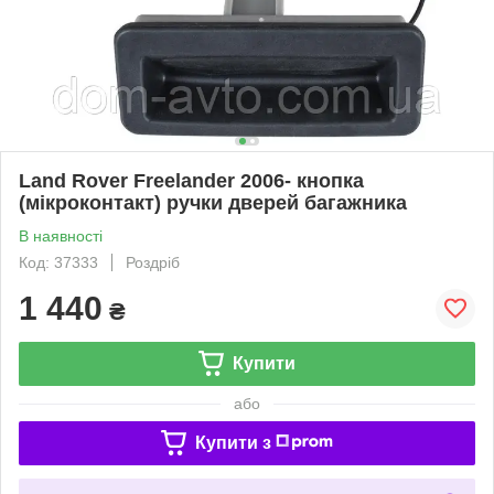
Land Rover Freelander 2006- кнопка
(мікроконтакт) ручки дверей багажника
В наявності
Код: 37333
Роздріб
1 440
₴
Купити
або
Купити з