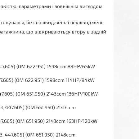
а якістю, параметрами і зовнішнім виглядом
истовувався, без пошкоджень і неушкоджень.
багажника, що відкриваються вгору в задній
 447.605) (OM 622.951) 1598ccm 88HP/65kW
447.605) (OM 622.951) 1598ccm 114HP/84kW
447.605) (OM 651.950) 2143ccm 136HP/100kW
3, 447.605) (OM 651.950) 2143ccm
447.605) (OM 651.950) 2143ccm 163HP/120kW
3, 447.605) (OM 651.950) 2143ccm