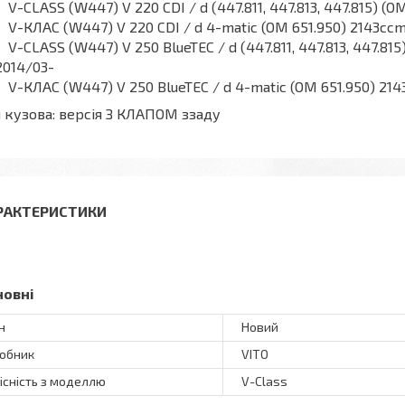
V-CLASS (W447) V 220 CDI / d (447.811, 447.813, 447.815) (
V-КЛАС (W447) V 220 CDI / d 4-matic (OM 651.950) 2143cc
V-CLASS (W447) V 250 BlueTEC / d (447.811, 447.813, 447.8
2014/03-
V-КЛАС (W447) V 250 BlueTEC / d 4-matic (OM 651.950) 21
 кузова: версія З КЛАПОМ ззаду
РАКТЕРИСТИКИ
новні
н
Новий
обник
VITO
існість з моделлю
V-Class