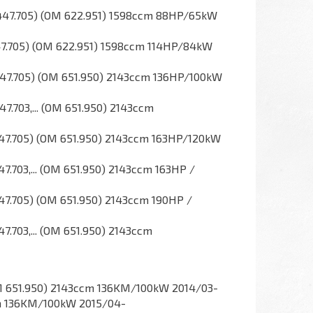
3, 447.705) (OM 622.951) 1598ccm 88HP/65kW
 447.705) (OM 622.951) 1598ccm 114HP/84kW
, 447.705) (OM 651.950) 2143ccm 136HP/100kW
47.703,... (OM 651.950) 2143ccm
, 447.705) (OM 651.950) 2143ccm 163HP/120kW
47.703,... (OM 651.950) 2143ccm 163HP /
 447.705) (OM 651.950) 2143ccm 190HP /
47.703,... (OM 651.950) 2143ccm
(OM 651.950) 2143ccm 136KM/100kW 2014/03-
cm 136KM/100kW 2015/04-