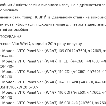
обник / якість: заміна високого класу, не відрізняється з
 оригіналу
нічний стан: товар НОВИЙ, в ідеальному стані - не викор
аткова інформація: підходить лише для версії з дверима 
тині автомобіля
СТОСУВАННЯ
cedes Vito W447, моделі з 2014 року випуску
Модель VITO Panel Van (W447) 109 CDI (447.601, 447.603,
2014/10-
Модель VITO Panel Van (W447) 111 CDI (447.601, 447.603, 
2014/10-
Модель VITO Panel Van (W447) 114 CDI (447.601, 447.603, 
2014/10-
Модель VITO Panel Van (W447) 114 CDI 4x4 (447.601, 447.60
136HP/100kW 2015/07-
Модель VITO Panel Van (W447) 116 CDI (447.601, 447.603, 
2014/10-
Модель VITO Panel Van (W447) 116 CDI 4x4 (447.601, 447.60