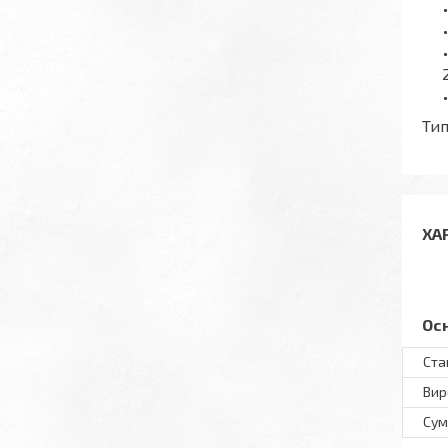
Тип
ХА
Ос
Ста
Вир
Сум