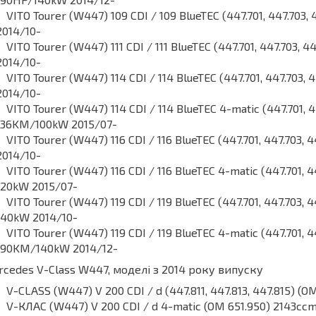
VITO Tourer (W447) 109 CDI / 109 BlueTEC (447.701, 447.70
2014/10-
VITO Tourer (W447) 111 CDI / 111 BlueTEC (447.701, 447.703,
2014/10-
VITO Tourer (W447) 114 CDI / 114 BlueTEC (447.701, 447.703
2014/10-
VITO Tourer (W447) 114 CDI / 114 BlueTEC 4-matic (447.701, 4
136KM/100kW 2015/07-
VITO Tourer (W447) 116 CDI / 116 BlueTEC (447.701, 447.703
2014/10-
VITO Tourer (W447) 116 CDI / 116 BlueTEC 4-matic (447.701, 4
120kW 2015/07-
VITO Tourer (W447) 119 CDI / 119 BlueTEC (447.701, 447.703,
140kW 2014/10-
VITO Tourer (W447) 119 CDI / 119 BlueTEC 4-matic (447.701, 4
190KM/140kW 2014/12-
cedes V-Class W447, моделі з 2014 року випуску
V-CLASS (W447) V 200 CDI / d (447.811, 447.813, 447.815) 
V-КЛАС (W447) V 200 CDI / d 4-matic (OM 651.950) 2143c