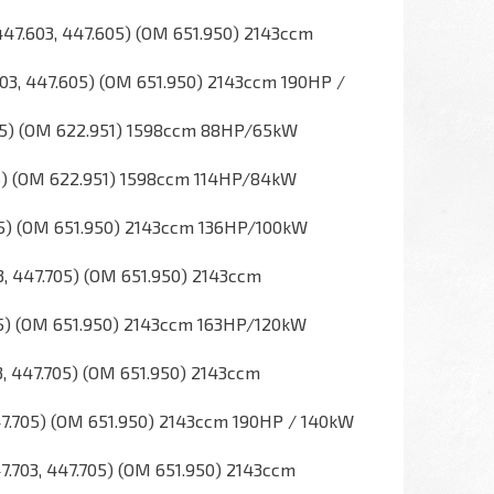
447.603, 447.605) (OM 651.950) 2143ccm
603, 447.605) (OM 651.950) 2143ccm 190HP /
705) (OM 622.951) 1598ccm 88HP/65kW
05) (OM 622.951) 1598ccm 114HP/84kW
705) (OM 651.950) 2143ccm 136HP/100kW
3, 447.705) (OM 651.950) 2143ccm
705) (OM 651.950) 2143ccm 163HP/120kW
3, 447.705) (OM 651.950) 2143ccm
47.705) (OM 651.950) 2143ccm 190HP / 140kW
7.703, 447.705) (OM 651.950) 2143ccm