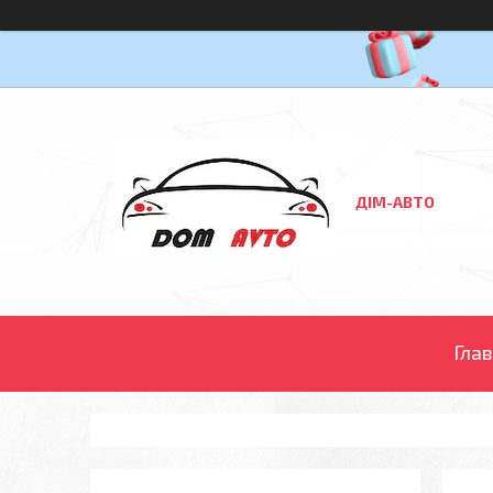
ДІМ-АВТО
Гла