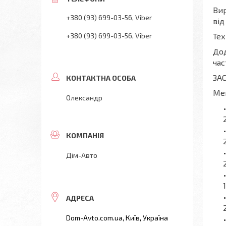
Вир
+380 (93) 699-03-56
Viber
від
+380 (93) 699-03-56
Viber
Тех
Дод
час
ЗА
Mer
Олександр
Дім-Авто
Dom-Avto.com.ua, Київ, Україна