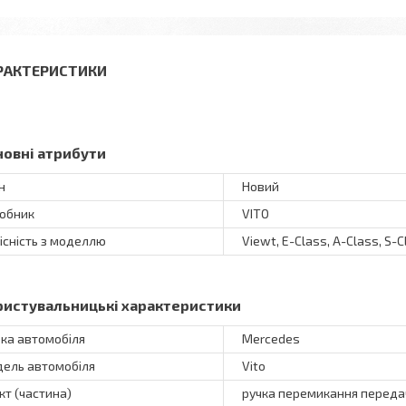
РАКТЕРИСТИКИ
новні атрибути
н
Новий
обник
VITO
існість з моделлю
Viewt, E-Class, A-Class, S-
ристувальницькі характеристики
ка автомобіля
Mercedes
ель автомобіля
Vito
кт (частина)
ручка перемикання переда