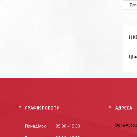
Тип
ІН
Цін
ГРАФІК РОБОТИ
Dom-Avto.c
Понеділок
09:00
19:30