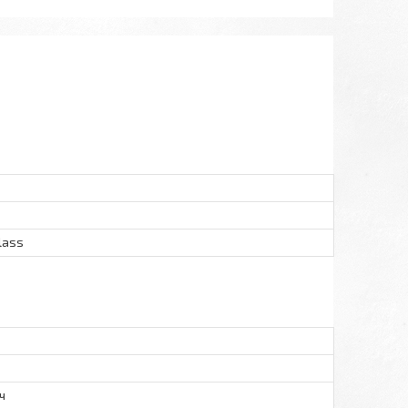
Class
ч