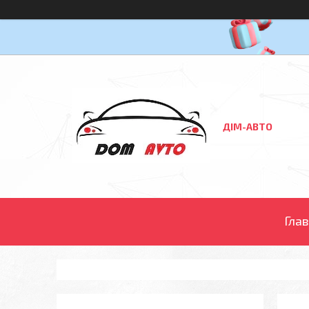
ДІМ-АВТО
Гла