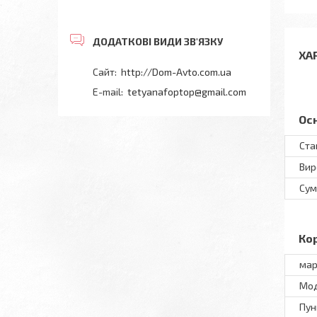
ХА
http://Dom-Avto.com.ua
tetyanafoptop@gmail.com
Ос
Ста
Вир
Сум
Ко
мар
Мод
Пун