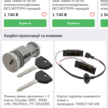
Seat Toledo III 04-09
Seat Toledo III 04-09
Мерс
електросклопідйомник
електросклопідйомник
2003
БЕЗ МОТОРА передній
БЕЗ МОТОРА передній
елек
лівий
лівий
БЕЗ
1 740
1 740
1 8
₴
₴
Купити
Купити
Акційні пропозиції та новинки
Лічинка замка запалення + 2
Корпус підсвітки номерного
ключи Chrysler 300C, 300M
знака з
LHS, PACIFICA, PT CRUISER,
проводкою 7H0827740 VW
SEBRING 5003843AB
Caddy III (2K) 2004-2015