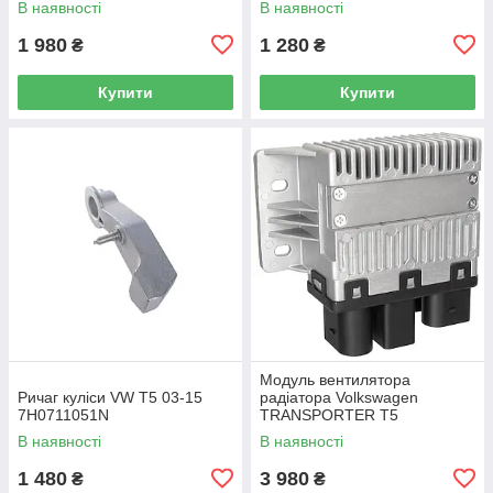
В наявності
В наявності
/ Caddy IV (SA) 2016-
1 980
1 280
₴
₴
Купити
Купити
Модуль вентилятора
Ричаг куліси VW T5 03-15
радіатора Volkswagen
7H0711051N
TRANSPORTER T5
Фургон 03-15 7H0919506D
В наявності
В наявності
1 480
3 980
₴
₴