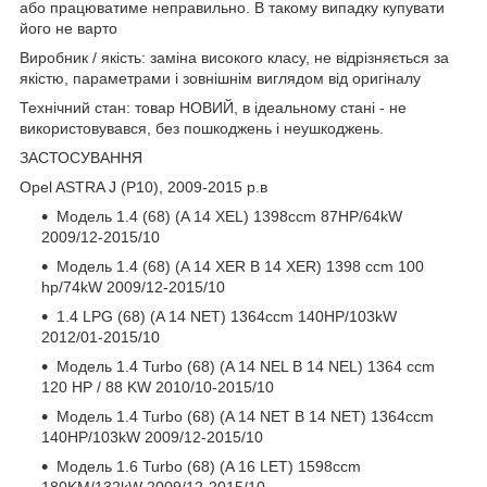
або працюватиме неправильно. В такому випадку купувати
його не варто
Виробник / якість: заміна високого класу, не відрізняється за
якістю, параметрами і зовнішнім виглядом від оригіналу
Технічний стан: товар НОВИЙ, в ідеальному стані - не
використовувався, без пошкоджень і неушкоджень.
ЗАСТОСУВАННЯ
Opel ASTRA J (P10), 2009-2015 р.в
Модель 1.4 (68) (A 14 XEL) 1398ccm 87HP/64kW
2009/12-2015/10
Модель 1.4 (68) (A 14 XER B 14 XER) 1398 ccm 100
hp/74kW 2009/12-2015/10
1.4 LPG (68) (A 14 NET) 1364ccm 140HP/103kW
2012/01-2015/10
Модель 1.4 Turbo (68) (A 14 NEL B 14 NEL) 1364 ccm
120 HP / 88 KW 2010/10-2015/10
Модель 1.4 Turbo (68) (A 14 NET B 14 NET) 1364ccm
140HP/103kW 2009/12-2015/10
Модель 1.6 Turbo (68) (A 16 LET) 1598ccm
180KM/132kW 2009/12-2015/10