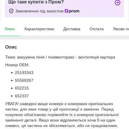
Що таке купити з Пром?
Замовлення під захистом
Опис
Характеристики
Доставка
Оплата
Умови п
Опис
Тема: вакуумна лінія / пневмоторакс - вентиляція картера
Номер OEM:
25193343
55568267
652215
652337
УВАГА! наведені вище номери є номерами оригінальних
частин, для яких товар у цій пропозиції є заміною. Перед
покупкою обов'язково порівняйте їх з номером оригінальної
заміненої деталі. Якщо вони відрізняються хоча б на один
символ, ця частина не збігатиметься, або не працюватиме,