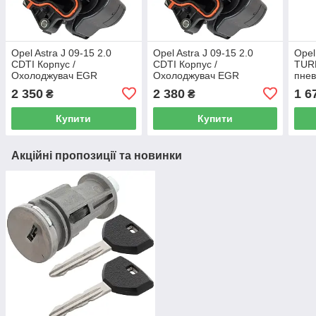
Opel Astra J 09-15 2.0
Opel Astra J 09-15 2.0
Opel
CDTI Корпус /
CDTI Корпус /
TURB
Охолоджувач EGR
Охолоджувач EGR
пнев
вакуумний пневмоторакс
вакуумний пневмоторакс
вент
2 350
2 380
1 6
₴
₴
Купити
Купити
Акційні пропозиції та новинки