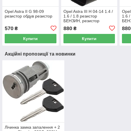
Opel Astra II G 98-09
Opel Astra III H 04-14 1.4 /
Opel 
резистор обдув резистор
1.6 / 1.8 резистор
1.6 
БЕНЗИН, резистор
БЕНЗ
вентилятора радіатора
вент
570
880
880
₴
₴
Купити
Купити
Акційні пропозиції та новинки
Лічинка замка запалення + 2