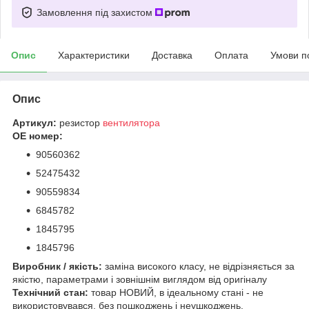
Замовлення під захистом
Опис
Характеристики
Доставка
Оплата
Умови п
Опис
Артикул:
резистор
вентилятора
OE номер:
90560362
52475432
90559834
6845782
1845795
1845796
Виробник / якість:
заміна високого класу, не відрізняється за
якістю, параметрами і зовнішнім виглядом від оригіналу
Технічний стан:
товар НОВИЙ, в ідеальному стані - не
використовувався, без пошкоджень і неушкоджень.