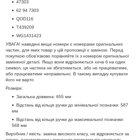
47303
62 94 7303
QOD116
T439209
WG1431423
УВАГА! наведені вище номери є номерами оригінальних
частин, для яких товар у цій пропозиції є заміною. Перед
покупкою обов'язково порівняйте їх з номером оригінальної
заміненої деталі. Якщо вони відрізняються хоча б на один
символ, ця частина не збігатиметься, або не працюватиме,
або працюватиме неправильно. В такому випадку купувати
його не варто
Розміри:
Загальна довжина: 655 мм
Відстань від кільця ручки до мінімальної позначки: 587
мм
Відстань від кільця ручки до максимальної позначки:
568 мм
Виробник / якість: заміна високого класу, не відрізняється за
якістю, параметрами і зовнішнім виглядом від оригіналу