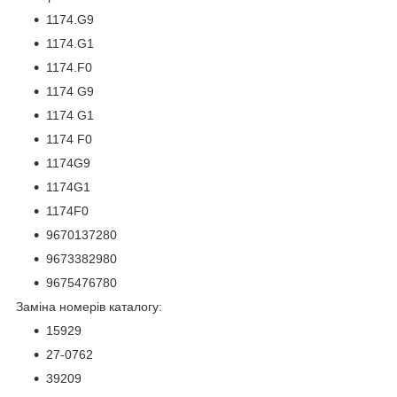
1174.G9
1174.G1
1174.F0
1174 G9
1174 G1
1174 F0
1174G9
1174G1
1174F0
9670137280
9673382980
9675476780
Заміна номерів каталогу:
15929
27-0762
39209