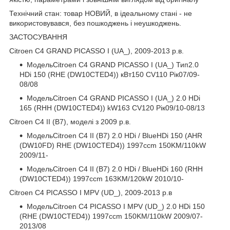
Технічний стан: товар НОВИЙ, в ідеальному стані - не
використовувався, без пошкоджень і неушкоджень.
ЗАСТОСУВАННЯ
Citroen C4 GRAND PICASSO I (UA_), 2009-2013 р.в.
МодельCitroen C4 GRAND PICASSO I (UA_) Тип2.0
HDi 150 (RHE (DW10CTED4)) кВт150 CV110 Рік07/09-
08/08
МодельCitroen C4 GRAND PICASSO I (UA_) 2.0 HDi
165 (RHH (DW10CTED4)) kW163 CV120 Рік09/10-08/13
Citroen C4 II (B7), моделі з 2009 р.в.
МодельCitroen C4 II (B7) 2.0 HDi / BlueHDi 150 (AHR
(DW10FD) RHE (DW10CTED4)) 1997ccm 150KM/110kW
2009/11-
МодельCitroen C4 II (B7) 2.0 HDi / BlueHDi 160 (RHH
(DW10CTED4)) 1997ccm 163KM/120kW 2010/10-
Citroen C4 PICASSO I MPV (UD_), 2009-2013 р.в
МодельCitroen C4 PICASSO I MPV (UD_) 2.0 HDi 150
(RHE (DW10CTED4)) 1997ccm 150KM/110kW 2009/07-
2013/08