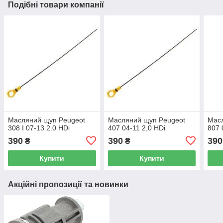
Подібні товари компанії
Масляний щуп Peugeot
Масляний щуп Peugeot
Мас
308 I 07-13 2.0 HDi
407 04-11 2,0 HDi
807 
390
390
390
₴
₴
Купити
Купити
Акційні пропозиції та новинки