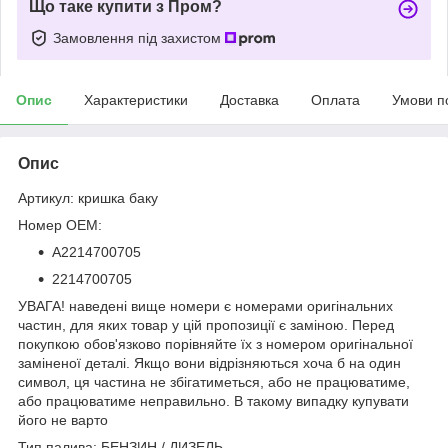
Що таке купити з Пром?
Замовлення під захистом
Опис
Характеристики
Доставка
Оплата
Умови п
Опис
Артикул: кришка баку
Номер OEM:
A2214700705
2214700705
УВАГА! наведені вище номери є номерами оригінальних
частин, для яких товар у цій пропозиції є заміною. Перед
покупкою обов'язково порівняйте їх з номером оригінальної
заміненої деталі. Якщо вони відрізняються хоча б на один
символ, ця частина не збігатиметься, або не працюватиме,
або працюватиме неправильно. В такому випадку купувати
його не варто
Тип палива: БЕНЗИН / ДИЗЕЛЬ