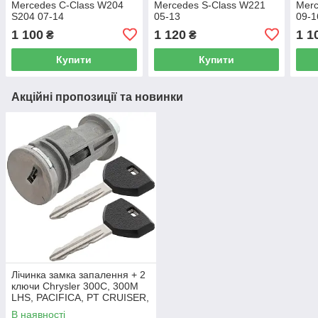
Mercedes C-Class W204
Mercedes S-Class W221
Merc
S204 07-14
05-13
09-1
1 100
1 120
1 1
₴
₴
Купити
Купити
Акційні пропозиції та новинки
Лічинка замка запалення + 2
ключи Chrysler 300C, 300M
LHS, PACIFICA, PT CRUISER,
SEBRING 5003843AB
В наявності