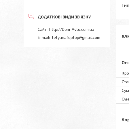
Тип
http://Dom-Avto.com.ua
ХА
tetyanafoptop@gmail.com
Ос
Кро
Ста
Сум
Сум
Ко