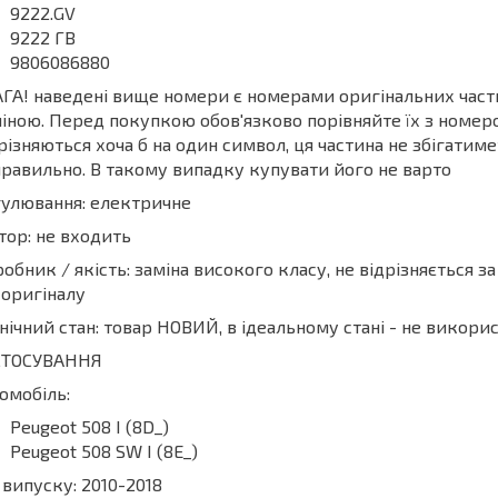
9222.GV
9222 ГВ
9806086880
ГА! наведені вище номери є номерами оригінальних частин
іною. Перед покупкою обов'язково порівняйте їх з номеро
різняються хоча б на один символ, ця частина не збігати
равильно. В такому випадку купувати його не варто
улювання: електричне
ор: не входить
обник / якість: заміна високого класу, не відрізняється з
 оригіналу
нічний стан: товар НОВИЙ, в ідеальному стані - не викор
СТОСУВАННЯ
омобіль:
Peugeot 508 I (8D_)
Peugeot 508 SW I (8E_)
 випуску: 2010-2018