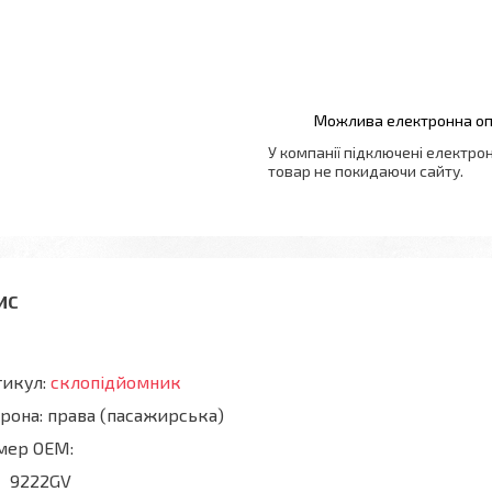
У компанії підключені електро
товар не покидаючи сайту.
тикул:
склопідйомник
рона: права (пасажирська)
мер OEM:
9222GV