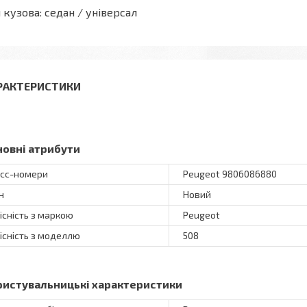
 кузова: седан / універсал
РАКТЕРИСТИКИ
новні атрибути
сс-номери
Peugeot 9806086880
н
Новий
існість з маркою
Peugeot
існість з моделлю
508
ристувальницькі характеристики