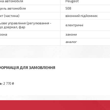
ка автомобіля
Peugeot
ель автомобіля
508
кт (частина)
віконний підйомник
ьове управління (регулювання -
електричні
о дзеркал, фар
рона
закони
аналог
ФОРМАЦІЯ ДЛЯ ЗАМОВЛЕННЯ
а:
2 770 ₴