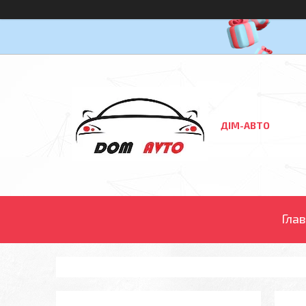
ДІМ-АВТО
Гла