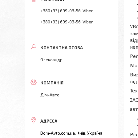
+380 (93) 699-03-56
Viber
+380 (93) 699-03-56
Viber
УВА
зам
від
неп
Рег
Олександр
Мот
Вир
від
Тех
Дім-Авто
ЗА
авт
Dom-Avto.com.ua, Київ, Україна
Рік