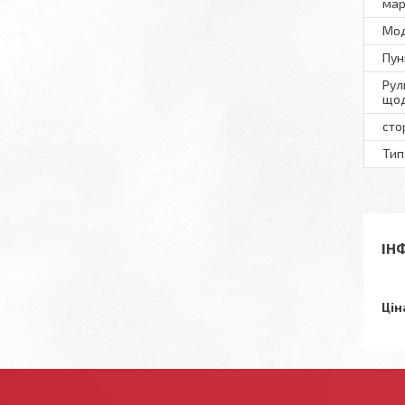
мар
Мод
Пун
Рул
щод
сто
Тип
ІН
Цін