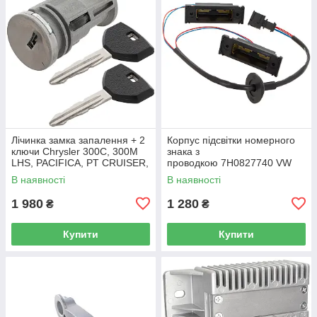
Лічинка замка запалення + 2
Корпус підсвітки номерного
ключи Chrysler 300C, 300M
знака з
LHS, PACIFICA, PT CRUISER,
проводкою 7H0827740 VW
SEBRING 5003843AB
Caddy III (2K) 2004-2015
В наявності
В наявності
/ Caddy IV (SA) 2016-
1 980
1 280
₴
₴
Купити
Купити