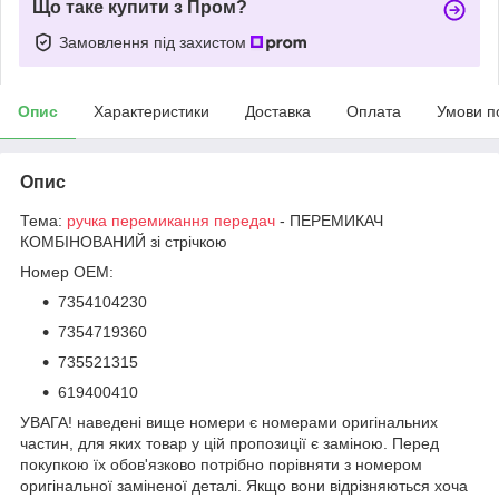
Що таке купити з Пром?
Замовлення під захистом
Опис
Характеристики
Доставка
Оплата
Умови п
Опис
Тема:
ручка перемикання передач
- ПЕРЕМИКАЧ
КОМБІНОВАНИЙ зі стрічкою
Номер OEM:
7354104230
7354719360
735521315
619400410
УВАГА! наведені вище номери є номерами оригінальних
частин, для яких товар у цій пропозиції є заміною. Перед
покупкою їх обов'язково потрібно порівняти з номером
оригінальної заміненої деталі. Якщо вони відрізняються хоча