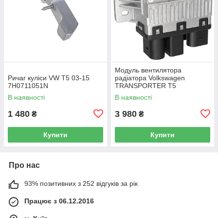
Модуль вентилятора
Ричаг куліси VW T5 03-15
радіатора Volkswagen
7H0711051N
TRANSPORTER T5
Фургон 03-15 7H0919506D
В наявності
В наявності
1 480
3 980
₴
₴
Купити
Купити
Про нас
93% позитивних з 252 відгуків за рік
Працює з 06.12.2016