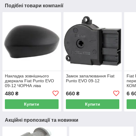
Подібні товари компанії
Накладка зовнішнього
Замок запалювання Fiat
Fiat
дзеркала Fiat Punto EVO
Punto EVO 09-12
пере
09-12 ЧОРНА ліва
КОМ
стрі
480
660
6 6
₴
₴
Купити
Купити
Акційні пропозиції та новинки