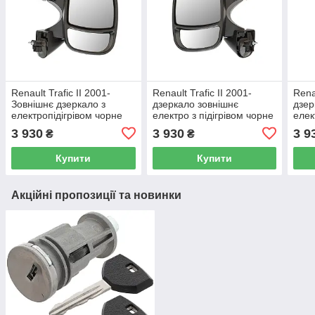
Renault Trafic II 2001-
Renault Trafic II 2001-
Renau
Зовнішнє дзеркало з
дзеркало зовнішнє
дзер
електропідігрівом чорне
електро з підігрівом чорне
елек
праве
ліве
ліве
3 930
3 930
3 9
₴
₴
Купити
Купити
Акційні пропозиції та новинки