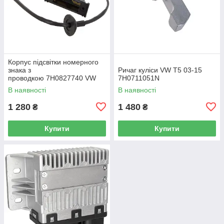
Корпус підсвітки номерного
знака з
Ричаг куліси VW T5 03-15
проводкою 7H0827740 VW
7H0711051N
Caddy III (2K) 2004-2015
В наявності
В наявності
/ Caddy IV (SA) 2016-
1 280
1 480
₴
₴
Купити
Купити