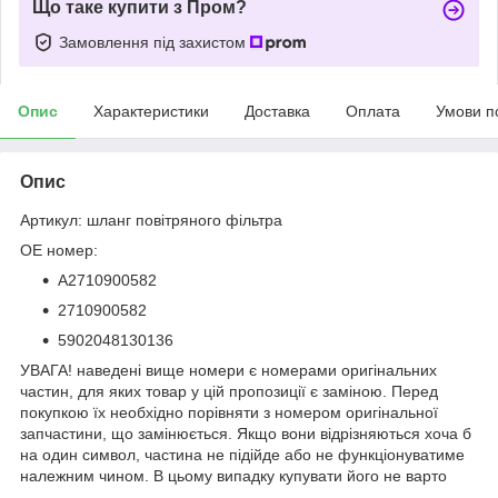
Що таке купити з Пром?
Замовлення під захистом
Опис
Характеристики
Доставка
Оплата
Умови п
Опис
Артикул: шланг повітряного фільтра
OE номер:
A2710900582
2710900582
5902048130136
УВАГА! наведені вище номери є номерами оригінальних
частин, для яких товар у цій пропозиції є заміною. Перед
покупкою їх необхідно порівняти з номером оригінальної
запчастини, що замінюється. Якщо вони відрізняються хоча б
на один символ, частина не підійде або не функціонуватиме
належним чином. В цьому випадку купувати його не варто