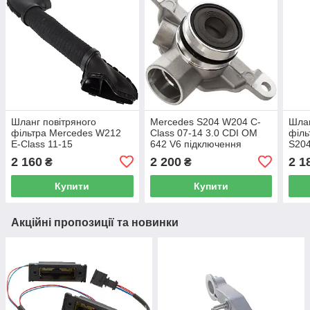
Шланг повітряного
Mercedes S204 W204 C-
Шлан
фільтра Mercedes W212
Class 07-14 3.0 CDI OM
філь
E-Class 11-15
642 V6 підключення
S204
повітряного шланга
2 160
2 200
2 1
₴
₴
Купити
Купити
Акційні пропозиції та новинки