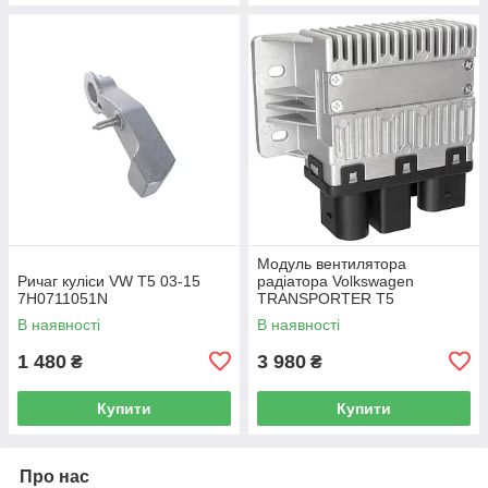
Модуль вентилятора
Ричаг куліси VW T5 03-15
радіатора Volkswagen
7H0711051N
TRANSPORTER T5
Фургон 03-15 7H0919506D
В наявності
В наявності
1 480
3 980
₴
₴
Купити
Купити
Про нас