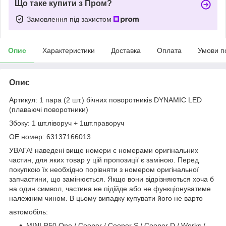
Що таке купити з Пром?
Замовлення під захистом
Опис
Характеристики
Доставка
Оплата
Умови п
Опис
Артикул: 1 пара (2 шт.) бічних поворотників DYNAMIC LED
(плаваючі поворотники)
Збоку: 1 шт.ліворуч + 1шт.праворуч
OE номер: 63137166013
УВАГА! наведені вище номери є номерами оригінальних
частин, для яких товар у цій пропозиції є заміною. Перед
покупкою їх необхідно порівняти з номером оригінальної
запчастини, що замінюється. Якщо вони відрізняються хоча б
на один символ, частина не підійде або не функціонуватиме
належним чином. В цьому випадку купувати його не варто
автомобіль:
MINI R50 One / Cooper / Cooper S / Cooper D / Works /