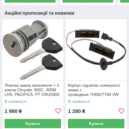
Акційні пропозиції та новинки
Лічинка замка запалення + 2
Корпус підсвітки номерного
ключи Chrysler 300C, 300M
знака з
LHS, PACIFICA, PT CRUISER,
проводкою 7H0827740 VW
SEBRING 5003843AB
Caddy III (2K) 2004-2015
В наявності
В наявності
/ Caddy IV (SA) 2016-
1 980
1 280
₴
₴
Купити
Купити