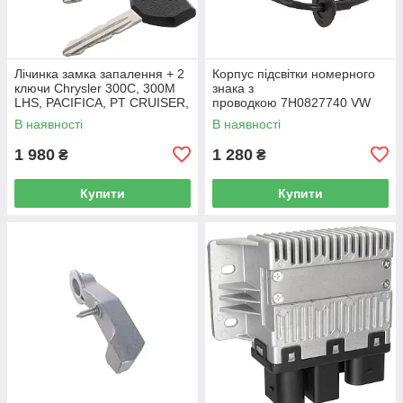
Лічинка замка запалення + 2
Корпус підсвітки номерного
ключи Chrysler 300C, 300M
знака з
LHS, PACIFICA, PT CRUISER,
проводкою 7H0827740 VW
SEBRING 5003843AB
Caddy III (2K) 2004-2015
В наявності
В наявності
/ Caddy IV (SA) 2016-
1 980
1 280
₴
₴
Купити
Купити