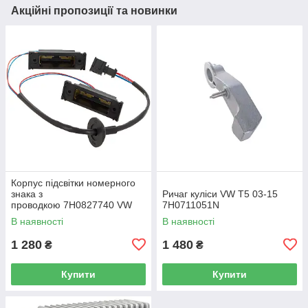
Акційні пропозиції та новинки
Корпус підсвітки номерного
знака з
Ричаг куліси VW T5 03-15
проводкою 7H0827740 VW
7H0711051N
Caddy III (2K) 2004-2015
В наявності
В наявності
/ Caddy IV (SA) 2016-
1 280
1 480
₴
₴
Купити
Купити