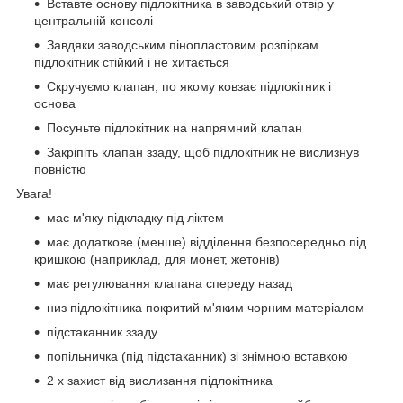
Вставте основу підлокітника в заводський отвір у
центральній консолі
Завдяки заводським пінопластовим розпіркам
підлокітник стійкий і не хитається
Скручуємо клапан, по якому ковзає підлокітник і
основа
Посуньте підлокітник на напрямний клапан
Закріпіть клапан ззаду, щоб підлокітник не вислизнув
повністю
Увага!
має м'яку підкладку під ліктем
має додаткове (менше) відділення безпосередньо під
кришкою (наприклад, для монет, жетонів)
має регулювання клапана спереду назад
низ підлокітника покритий м'яким чорним матеріалом
підстаканник ззаду
попільничка (під підстаканник) зі знімною вставкою
2 x захист від вислизання підлокітника