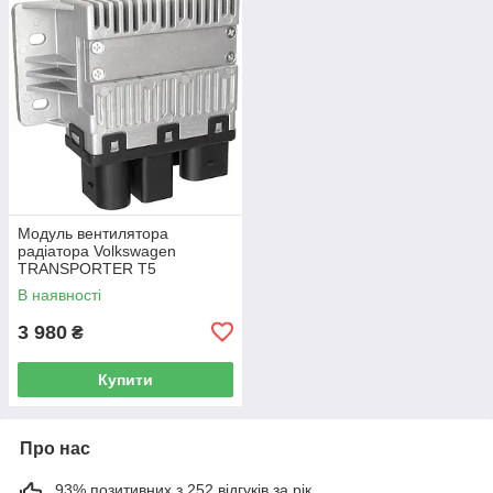
Модуль вентилятора
радіатора Volkswagen
TRANSPORTER T5
Фургон 03-15 7H0919506D
В наявності
3 980
₴
Купити
Про нас
93% позитивних з 252 відгуків за рік