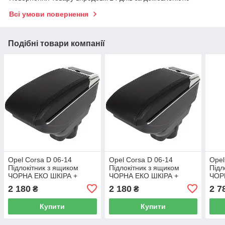
Всі умови повернення
Подібні товари компанії
Opel Corsa D 06-14
Opel Corsa D 06-14
Opel
Підлокітник з ящиком
Підлокітник з ящиком
Підл
ЧОРНА ЕКО ШКІРА +
ЧОРНА ЕКО ШКІРА +
ЧОР
монтажний комплект
монтажний комплект
монт
2 180
2 180
2 7
₴
₴
Купити
Купити