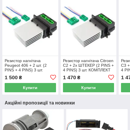
Резистор нагнітача
Резистор нагнітача Citroen
Рези
Peugeot 406 + 2 шт. (2
C2 + 2x ШТЕКЕР (2 PINS +
C3 +
PINS + 4 PINS) 3 шт.
4 PINS) 3 шт. КОМПЛЕКТ
4 PI
1 500
1 470
1 4
₴
₴
Купити
Купити
Акційні пропозиції та новинки