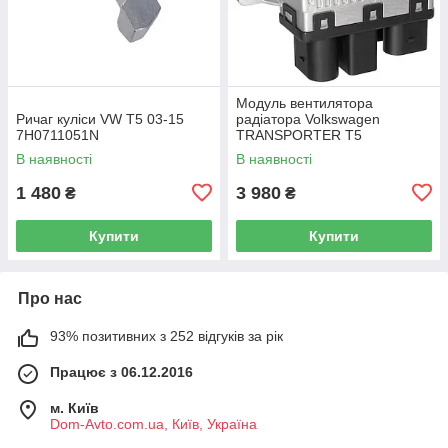
Модуль вентилятора
Ричаг куліси VW T5 03-15
радіатора Volkswagen
7H0711051N
TRANSPORTER T5
Фургон 03-15 7H0919506D
В наявності
В наявності
1 480
3 980
₴
₴
Купити
Купити
Про нас
93% позитивних з 252 відгуків за рік
Працює з 06.12.2016
м. Київ
Dom-Avto.com.ua, Київ, Україна