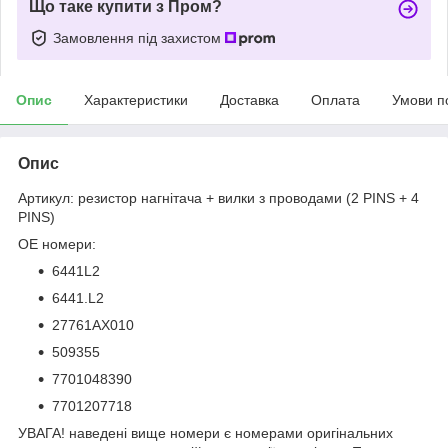
Що таке купити з Пром?
Замовлення під захистом
Опис
Характеристики
Доставка
Оплата
Умови п
Опис
Артикул: резистор нагнітача + вилки з проводами (2 PINS + 4
PINS)
OE номери:
6441L2
6441.L2
27761AX010
509355
7701048390
7701207718
УВАГА! наведені вище номери є номерами оригінальних