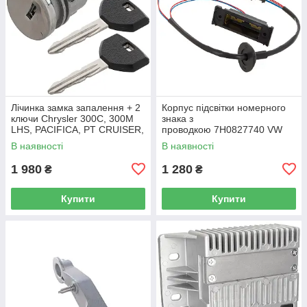
Лічинка замка запалення + 2
Корпус підсвітки номерного
ключи Chrysler 300C, 300M
знака з
LHS, PACIFICA, PT CRUISER,
проводкою 7H0827740 VW
SEBRING 5003843AB
Caddy III (2K) 2004-2015
В наявності
В наявності
/ Caddy IV (SA) 2016-
1 980
1 280
₴
₴
Купити
Купити